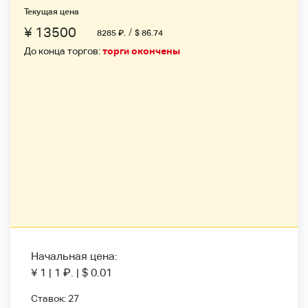
Текущая цена
¥ 13500
/
8285
₽
.
$ 86.74
До конца торгов:
торги окончены
Начальная цена:
¥ 1
|
1
₽
.
|
$ 0.01
Ставок:
27