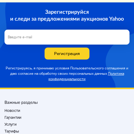
царапины.
Зарегистрируйся
(Это продукт, который имеет чувство использования
из-за нормального использования и некоторые
и следи за предложениями аукционов Yahoo
царапины и грязь получаются)
• B Это продукт, который может быть использован
хорошо, например, 角 и грязь.
C Этот продукт имеет чувство использования,
Регистрация
царапины, грязь, обесцвечивание и т. Д.
D Это продукт, который получен из царапин и грязи.
Регистрируясь, я принимаю условия Пользовательского соглашения и
* Все объекты показаны на изображении.
даю согласие на
обработку своих персональных данных
Политика
Мы не эксперты, поэтому у нас нет подробных
конфиденциальности
проверок.
* Пожалуйста, обратите внимание, что это может быть
трудно использовать.
Важные разделы
* Повреждение здесь - порок, пятно, цвет, растяжка,
крыло волос, повреждение, повреждение и т.д.
Новости
Мы не принимаем возвраты или возвраты из-за
Гарантии
отличного представления.
Услуги
Некоторые из используемых продуктов не могут быть
Тарифы