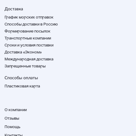
повреждены или удалены.
Подробных проверок нет.
Доставка
График морских отправок
Все аксессуары показаны на изображении.
Способы доставки в Россию
Если у вас есть какие-либо вопросы или опасения по
Формирование посылок
поводу нашей продукции, пожалуйста, свяжитесь с
Транспортные компании
нами.
Cроки и условия поставки
Пожалуйста, используйте no-show или no-return.
Доставка «Эконом»
Международная доставка
*.ー дерево не включено.
Запрещенные товары
Способ оплаты – это простая оплата.
Способы оплаты
Окинава и отдаленный остров будут оплачиваться
Пластиковая карта
отдельно. Пожалуйста, спрашивайте перед началом
торгов.
Мы хотели бы, чтобы сделка была гладкой, поэтому,
О компании
пожалуйста, сделайте платеж в течение 3 дней с
момента оплаты.
Отзывы
Помощь
Контакты