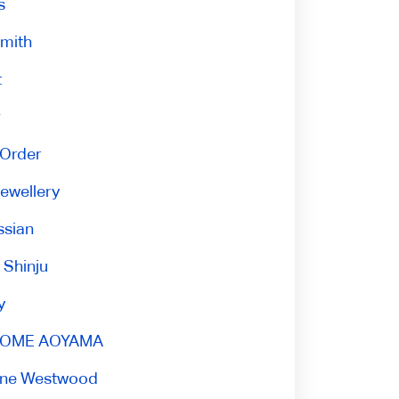
s
Smith
t
т
 Order
Jewellery
ssian
 Shinju
y
OME AOYAMA
nne Westwood