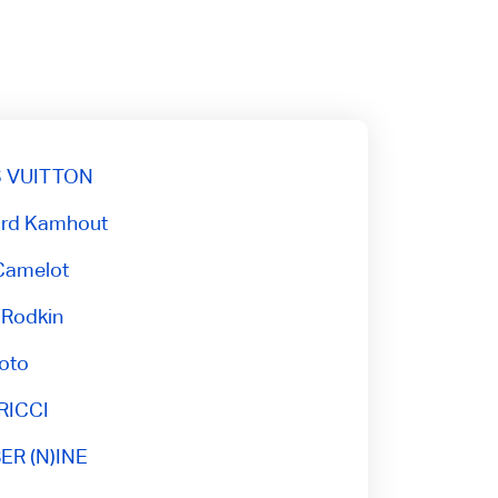
S VUITTON
rd Kamhout
Camelot
 Rodkin
oto
RICCI
R (N)INE