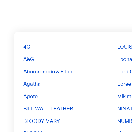
4С
LOUI
A&G
Leona
Abercrombie & Fitch
Lord 
Agatha
Loree
Agete
Mikim
BILL WALL LEATHER
NINA 
BLOODY MARY
NUMBE