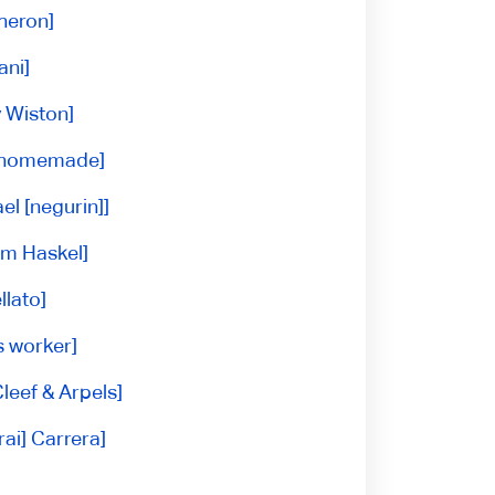
heron]
ani]
y Wiston]
 homemade]
el [negurin]]
em Haskel]
llato]
s worker]
leef & Arpels]
rai] Carrera]