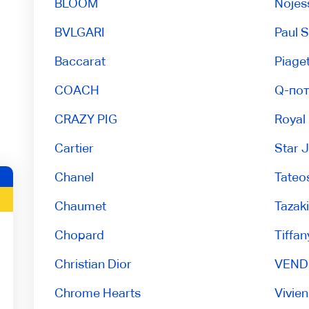
BLOOM
Nojes
BVLGARI
Paul 
Baccarat
Piage
COACH
Q-по
CRAZY PIG
Royal
Cartier
Star 
Chanel
Tateo
Chaumet
Tazaki
Chopard
Tiffan
Christian Dior
VEND
Chrome Hearts
Vivie