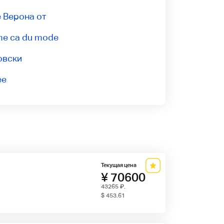
 Верона от
e ca du mode
овски
ее
Текущая цена
¥ 70600
43265
₽
.
$ 453.61