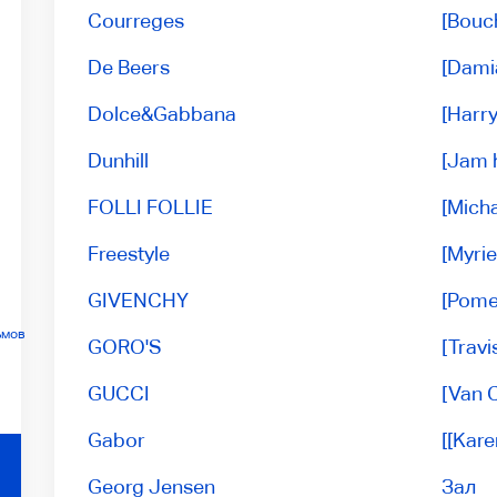
Courreges
[Bouc
De Beers
[Dami
Dolce&Gabbana
[Harr
Dunhill
[Jam
FOLLI FOLLIE
[Micha
Freestyle
[Myri
GIVENCHY
[Pome
ьмов
GORO'S
[Travi
GUCCI
[Van C
Gabor
[[Kare
Georg Jensen
Зал