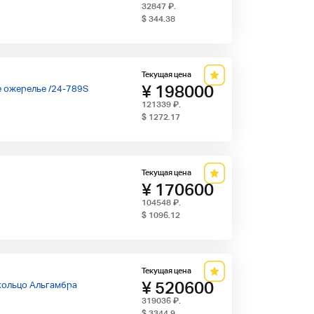
32847
₽
.
$ 344.38
Текущая цена
¥ 198000
 ожерелье /24-789S
121339
₽
.
$ 1272.17
Текущая цена
¥ 170600
104548
₽
.
$ 1096.12
Текущая цена
¥ 520600
 кольцо Альгамбра
319036
₽
.
$ 3344.9