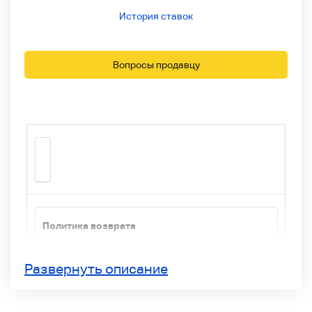
История ставок
Вопросы продавцу
Политика возврата
Пожалуйста, свяжитесь с нами в течение 14
дней после получения вашего заказа.
Развернуть описание
* Если есть разница в состоянии, такая как
сбой работы, не указанная на экране дисплея,
мы ответим.