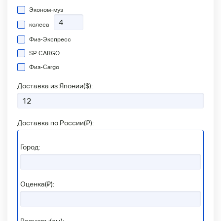
Эконом-муз
колеса
Физ-Экспресс
SP CARGO
Физ-Сargo
Доставка из Японии(
$
):
Доставка по России(
₽
):
Город:
Оценка(₽):