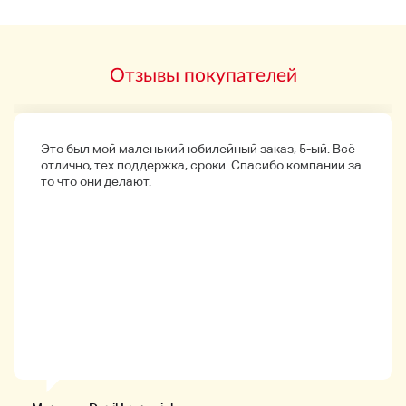
* В случае повреждения товара вследствие
обработки во время транспортировки,
судоходная компания гарантирует это.
Отзывы покупателей
Пожалуйста, проверьте столбец описания
продукта, так как есть некоторые элементы,
не охваченные.
Это был мой маленький юбилейный заказ, 5-ый. Всё
отлично, тех.поддержка, сроки. Спасибо компании за
то что они делают.
Детали продукта
◆Продукт ◆
Производитель: ー ー-KGarage