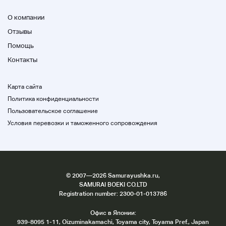
Новый, Un
О компании
А.
Отзывы
Близко к Un items
Помощь
Контакты
B
Чистые царапины и никакой грязи
Карта сайта
Политика конфиденциальности
C C
Пользовательское соглашение
s и грязь
Условия перевозки и таможенного сопровождения
D
Чистые царапины и грязь
©
2007
—2026 Samurayushka.ru,
SAMURAI BOEKI CO.LTD
Е
Registration number: 2300-01-013786
В целом плохое состояние
Офис в Японии:
939-8095 1-11, Oizuminakamachi, Toyama city, Toyama Pref., Japan