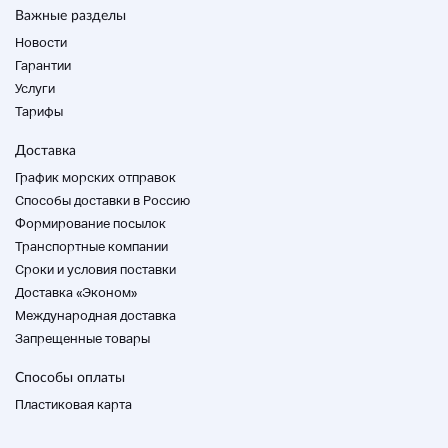
Важные разделы
* Качество звука не измеряется измерительным
прибором.
Новости
Звуковое оборудование может быть настроено
Гарантии
или заменено в пределах объема, который мы не
Услуги
можем подтвердить.
Обратите внимание, что все функции не
Тарифы
проверяются.
* Мы не принимаем прямые поставки.
Доставка
Пожалуйста, рассмотрите стандарт внешнего
График морских отправок
состояния как предмет нашего персонала.
Способы доставки в Россию
Пожалуйста, обратите внимание, что мы не
Формирование посылок
разлагаем чистку там, где тело не доставлено.
Транспортные компании
Cроки и условия поставки
Доставка «Эконом»
Внешний список
Международная доставка
* Ранг — это оценка внешнего состояния.
Запрещенные товары
Пожалуйста, проверьте описание состояния
для операции. Домой
Способы оплаты
Пластиковая карта
S