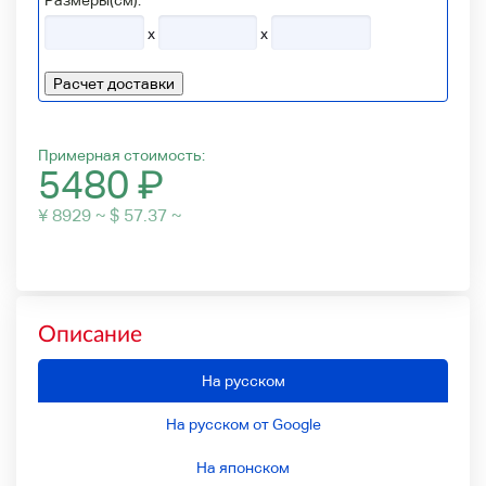
Размеры(см):
x
x
Расчет доставки
Примерная стоимость:
5480
₽
¥ 8929 ~ $ 57.37 ~
Описание
На русском
На русском от Google
На японском