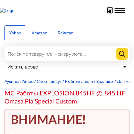
Yahoo
Amazon
Rakuten
Аукцион Yahoo
/
Спорт, досуг
/
Рыбная ловля
/
Удилища
/
Для мор
MC Работы EXPLOSION 845HF の 845 HF
Omasa Pla Special Custom
ВНИМАНИЕ!