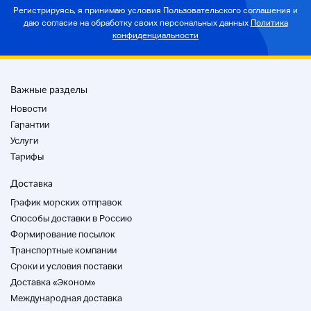
оценить его.
Регистрируясь, я принимаю условия Пользовательского соглашения и
>>> Об использованных продуктах Состояние и
даю согласие на
обработку своих персональных данных
Политика
степень являются личными. Поскольку это
конфиденциальности
используемый продукт, есть мелкие царапины и грязь.
Пожалуйста, делайте ставки, только если вы
понимаете.
Важные разделы
Новости
Гарантии
Услуги
Тарифы
Доставка
График морских отправок
Способы доставки в Россию
Формирование посылок
Транспортные компании
Cроки и условия поставки
Доставка «Эконом»
Международная доставка