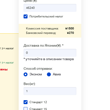
Цена (¥):
Потребительский налог
Комиссия поставщика:
¥
1500
Банковский перевод:
¥
270
Доставка по Японии(¥): *
+ налог
7.1
* уточняйте в описании товара
+ налог
7.1
Способ отправки:
чены
Эконом
Авиа
Вес(кг):
Стандарт 12
Стандарт 15