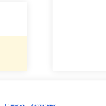
На японском
История ставок