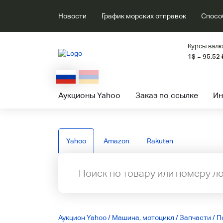
Новости
График морских отправок
Спосо
Курсы валю
1$ = 95.52
Аукционы Yahoo
Заказ по ссылке
Ин
Yahoo
Amazon
Rakuten
Аукцион Yahoo
/
Машина, мотоцикл
/
Запчасти
/
П