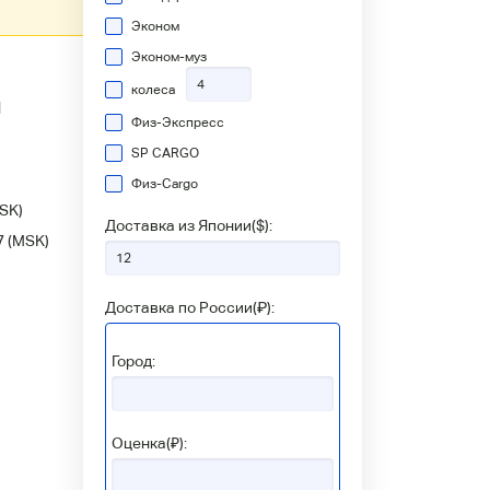
Эконом
Эконом-муз
колеса
1
Физ-Экспресс
SP CARGO
Физ-Сargo
SK)
Доставка из Японии(
$
):
7
(MSK)
Доставка по России(
₽
):
Город:
Оценка(₽):