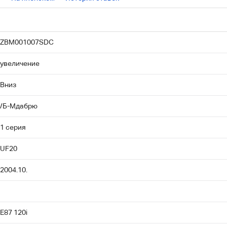
ZBM001007SDC
увеличение
Вниз
/Б-Мдабрю
1 серия
UF20
2004.10.
E87 120i