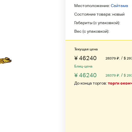
Местоположение:
Сайтама
Состояние товара:
новый
Габариты (с упаковкой):
Вес (с упаковкой):
Текущая цена
¥ 46240
/
28379
₽
.
$ 29
Блиц-цена
¥ 46240
/
28379
₽
.
$ 29
До конца торгов:
торги окон