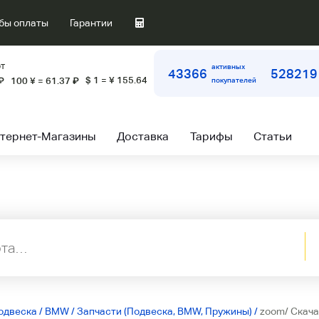
бы оплаты
Гарантии
т
активных
43366
528219
$ 1 = ¥ 155.64
₽
100 ¥ = 61.37
₽
покупателей
тернет-Магазины
Доставка
Тарифы
Статьи
одвеска
/
BMW
/
Запчасти (Подвеска, BMW, Пружины)
/
zoom/ Скача