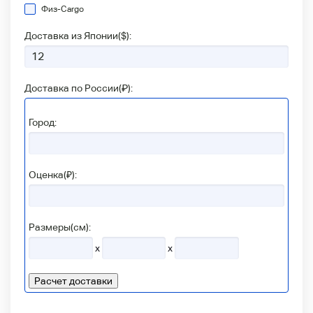
Физ-Сargo
Доставка из Японии(
$
):
Доставка по России(
₽
):
Город:
Оценка(₽):
Размеры(см):
x
x
Расчет доставки