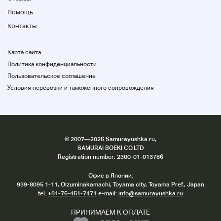
42 г
Помощь
Контакты
Японский кварц
Карта сайта
Политика конфиденциальности
Водонепроницаемость
Пользовательское соглашение
1 мкм
Условия перевозки и таможенного сопровождения
Батарея тестера удаляется и закрывается.
©
2007
—2026 Samurayushka.ru,
SAMURAI BOEKI CO.LTD
Registration number: 2300-01-013786
Офис в Японии:
939-8095 1-11, Oizuminakamachi, Toyama city, Toyama Pref., Japan
tel.
+81-76-461-7471
e-mail:
info@samurayushka.ru
ПРИНИМАЕМ К ОПЛАТЕ