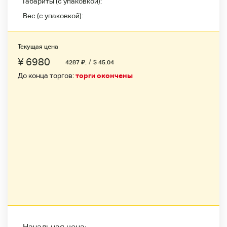
Габариты (с упаковкой):
Вес (с упаковкой):
Текущая цена
¥ 6980
/
4287
₽
.
$ 45.04
До конца торгов:
торги окончены
Начальная цена: