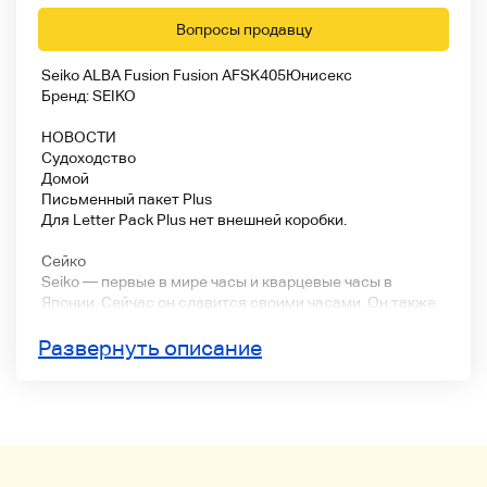
Вопросы продавцу
Seiko ALBA Fusion Fusion AFSK405
Юнисекс
Бренд: SEIKO
НОВОСТИ
Судоходство
Домой
Письменный пакет Plus
Для Letter Pack Plus нет внешней коробки.
Сейко
Seiko — первые в мире часы и кварцевые часы в
Японии. Сейчас он славится своими часами. Он также
является официальным и официальным таймером
Олимпийских игр. Он также знаком с таймером
Развернуть описание
спортивного стадиона, который должен быть 明
бейсбольного стадиона Мэйдзи Цзингу и стадиона.
Это бренд, который очень популярен в качестве
подарка или подарка.