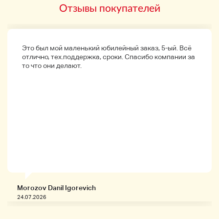
Бренды
Отзывы покупателей
Альба
Типовой номер
Это был мой маленький юбилейный заказ, 5-ый. Всё
AFSK405
отлично, тех.поддержка, сроки. Спасибо компании за
то что они делают.
Типовой номер
AFSK405
Год
2019 год
Форма дела
Круглый
Morozov Danil Igorevich
Ветряной материал
24.07.2026
Жесткий Рекс