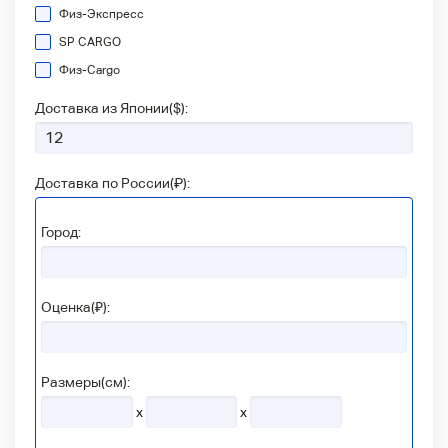
Физ-Экспресс
SP CARGO
Физ-Сargo
Доставка из Японии(
$
):
Доставка по России(
₽
):
Город:
Оценка(₽):
Размеры(см):
x
x