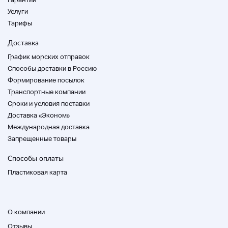
Услуги
Ширина полосы
Тарифы
18 миллиметров
Доставка
График морских отправок
Цвет полосы
Способы доставки в Россию
черный
Формирование посылок
Транспортные компании
Cроки и условия поставки
цвет
Доставка «Эконом»
белый
Международная доставка
Запрещенные товары
Функция расписания
Способы оплаты
Никто
Пластиковая карта
Другие особенности
Мировое время
О компании
Отзывы
вес