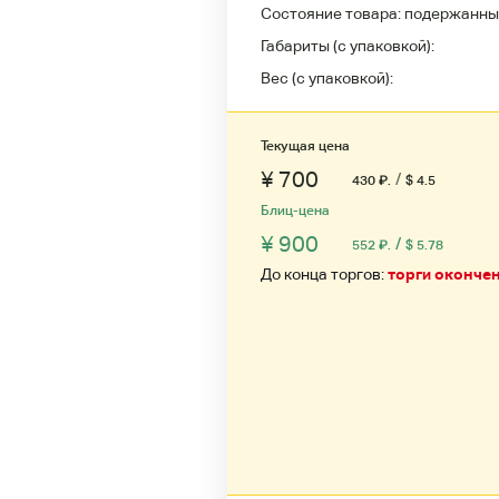
Состояние товара:
подержанны
Габариты (с упаковкой):
Вес (с упаковкой):
Текущая цена
¥ 700
/
430
₽
.
$ 4.5
Блиц-цена
¥ 900
/
552
₽
.
$ 5.78
До конца торгов:
торги оконче