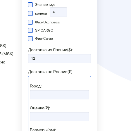
Эконом-муз
колеса
Физ-Экспресс
SP CARGO
Физ-Сargo
SK)
Доставка из Японии(
$
):
3
(MSK)
жно
Доставка по России(
₽
):
Город:
Оценка(₽):
Размеры(см):