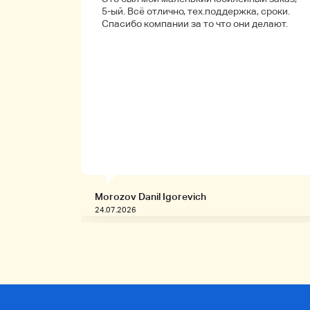
обенно
5-ый. Всё отлично, тех.поддержка, сроки.
ые.
Спасибо компании за то что они делают.
Morozov Danil Igorevich
24.07.2026