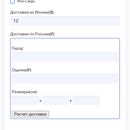
Физ-Сargo
Доставка из Японии(
$
):
Доставка по России(
₽
):
Город:
Оценка(₽):
Размеры(см):
x
x
Расчет доставки