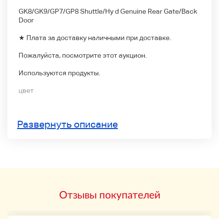
GK8/GK9/GP7/GP8 Shuttle/Hy d Genuine Rear Gate/Back
Door
★ Плата за доставку наличными при доставке.
Пожалуйста, посмотрите этот аукцион.
Используются продукты.
цвет
Чувство использования, синяки, маленькие царапины,
Развернуть описание
царапины, вогнутые.
Пожалуйста, отправьте свой номер телефона с
сообщением.
Корабль в день, если вы платите до 3 часов вечера.
Субботний и воскресный праздники.
Отзывы покупателей
Пожалуйста, проверьте фотографию. Он может быть
хорошо поцарапан во время хранения.