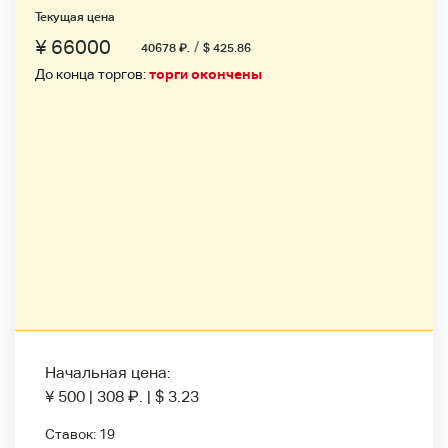
Текущая цена
¥ 66000
/
40678
₽
.
$ 425.86
До конца торгов:
торги окончены
Начальная цена:
¥ 500
|
308
₽
.
|
$ 3.23
Ставок:
19