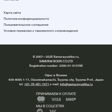
Айчи
Карта сайта
платеж
Политика конфиденциальности
* Включая изменения в первоначальный
Пользовательское соглашение
платеж
Мы не можем реагировать на другие
Условия перевозки и таможенного сопровождения
методы доставки.
* Данный пункт не включен.
Мы сожалеем о неудобствах для клиентов из-за
управления нашей продукцией.
©
2007
—2026 Samurayushka.ru,
О судоходстве
SAMURAI BOEKI CO.LTD
Мы не связываемся с доставкой до и после
Registration number: 2300-01-013786
доставки.
Пожалуйста, проверьте размер доставки с
Офис в Японии:
номера отслеживания, чтобы уведомить вас
939-8095 1-11, Oizuminakamachi, Toyama city, Toyama Pref., Japan
после доставки.
tel.
+81-76-461-7471
e-mail:
info@samurayushka.ru
Пожалуйста, проверьте сайт почтового
отделения. Если у вас есть какие-либо вопросы,
ПРИНИМАЕМ К ОПЛАТЕ
пожалуйста, свяжитесь с нами.
Спасибо за понимание.
МЫ В СОЦСЕТЯХ