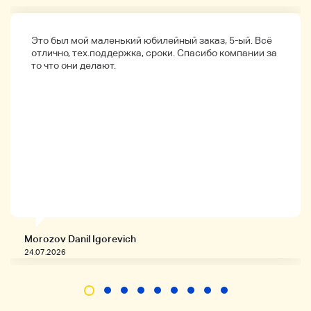
Пожалуйста, проверьте столбец описания
продукта, так как есть некоторые элементы,
не охваченные.
Это был мой маленький юбилейный заказ, 5-ый. Всё
отлично, тех.поддержка, сроки. Спасибо компании за
то что они делают.
Детали продукта
◆Продукт ◆
Morozov Danil Igorevich
Производитель - ортофон
24.07.2026
Модель RFRFRF-297
Привязанность.. Все изображения на экране
будут отображаться.
◆ Внешний вид ◆