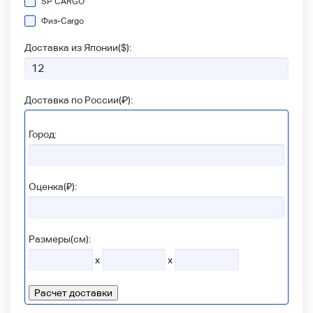
SP CARGO
Физ-Сargo
Доставка из Японии(
$
):
Доставка по России(
₽
):
Город:
Оценка(₽):
Размеры(см):
x
x
Расчет доставки