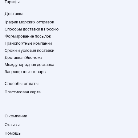
проверяются.
Тарифы
* Мы не принимаем прямые поставки.
Пожалуйста, рассмотрите стандарт внешнего
Доставка
состояния как предмет нашего персонала.
График морских отправок
Пожалуйста, обратите внимание, что мы не
Способы доставки в Россию
разлагаем чистку там, где тело не доставлено.
Формирование посылок
Транспортные компании
Cроки и условия поставки
Доставка «Эконом»
Внешний список
* Ранг — это оценка внешнего состояния.
Международная доставка
Пожалуйста, проверьте описание состояния
Запрещенные товары
для операции. Домой
Способы оплаты
Пластиковая карта
S
Новый, Un
О компании
А.
Отзывы
Близко к Un items
Помощь