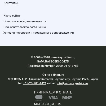
B
Контакты
Чистые царапины и никакой грязи
Карта сайта
Политика конфиденциальности
C C
Пользовательское соглашение
s и грязь
Условия перевозки и таможенного сопровождения
D
Чистые царапины и грязь
©
2007
—2026 Samurayushka.ru,
Е
SAMURAI BOEKI CO.LTD
В целом плохое состояние
Registration number: 2300-01-013786
Офис в Японии:
939-8095 1-11, Oizuminakamachi, Toyama city, Toyama Pref., Japan
tel.
+81-76-461-7471
e-mail:
info@samurayushka.ru
ПРИНИМАЕМ К ОПЛАТЕ
Заметки
МЫ В СОЦСЕТЯХ