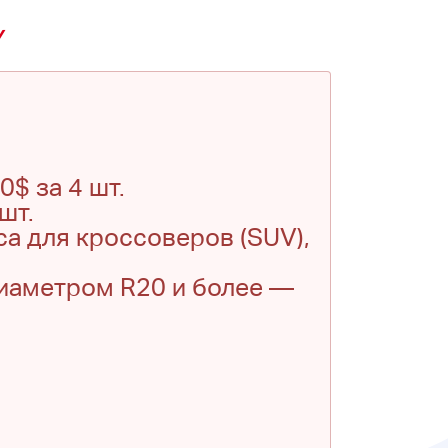
Y
$ за 4 шт.
шт.
са для кроссоверов (SUV),
диаметром R20 и более —