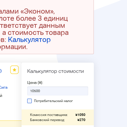
алами «Эконом»,
 лоте более 3 единиц
ответствует данным
 а стоимость товара
ов:
Калькулятор
ормации.
0
Калькулятор стоимости
Цена (¥):
Сига
й
Потребительский налог
Комиссия поставщика:
¥
1050
Банковский перевод:
¥
270