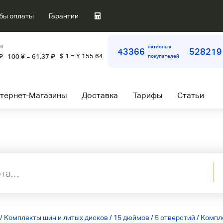
бы оплаты
Гарантии
т
активных
43366
528219
$ 1 = ¥ 155.64
₽
100 ¥ = 61.37
₽
покупателей
тернет-Магазины
Доставка
Тарифы
Статьи
/
Комплекты шин и литых дисков
/
15 дюймов
/
5 отверстий
/
Компле