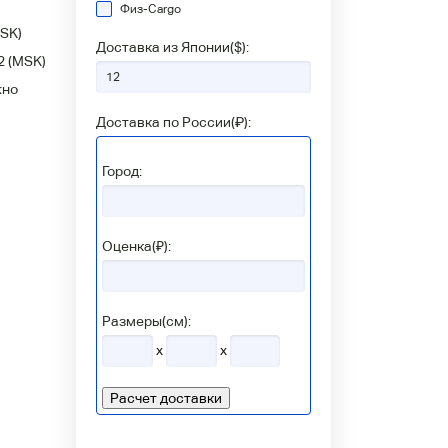
Физ-Сargo
SK)
Доставка из Японии(
$
):
2
(MSK)
жно
Доставка по России(
₽
):
Город:
Оценка(₽):
Размеры(см):
x
x
Расчет доставки