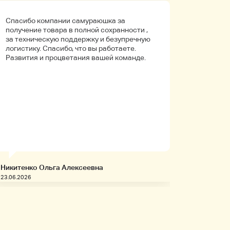
Спасибо компании самураюшка за
Первый 
получение товара в полной сохранности ,
компани
за техническую поддержку и безупречную
покупала
логистику. Спасибо, что вы работаете.
Боялась
Развития и процветания вашей команде.
что путь
Упаковк
вышло в 
целое. Д
иностра
будет на
заказыв
приобре
товары!
Никитенко Ольга Алексеевна
Запивахи
23.06.2026
20.06.2026