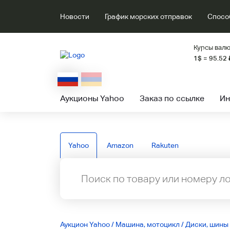
Новости
График морских отправок
Спосо
Курсы валю
1$ = 95.52
Аукционы Yahoo
Заказ по ссылке
Ин
Yahoo
Amazon
Rakuten
Аукцион Yahoo
/
Машина, мотоцикл
/
Диски, шины