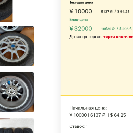
Текущая цена
¥ 10000
/
6137
₽
.
$ 64.25
Блиц-цена
¥ 32000
/
19639
₽
.
$ 205.6
До конца торгов:
торги оконче
Начальная цена:
¥ 10000
|
6137
₽
.
|
$ 64.25
Ставок:
1