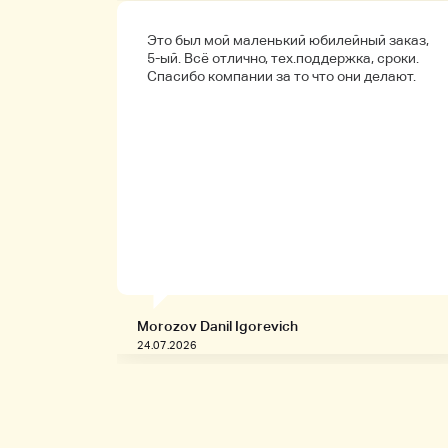
а
Это был мой маленький юбилейный заказ,
обенно
5-ый. Всё отлично, тех.поддержка, сроки.
ые.
Спасибо компании за то что они делают.
Morozov Danil Igorevich
24.07.2026