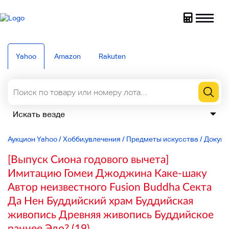
Yahoo
Amazon
Rakuten
Аукцион Yahoo
/
Хобби,увлечения
/
Предметы искусства
/
Докум
[Выпуск Сиона годового вычета]
Имитацию Гомеи Джоджина Каке-шаку
Автор неизвестного Fusion Buddha Секта
Да Нен Буддийский храм Буддийская
живопись Древняя живопись Буддийское
раннее Эдо? (19)