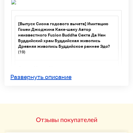
[Выпуск Сиона годового вычета] Имитацию
Гомеи Джоджина Каке-шаку Автор
неизвестного Fusion Buddha Секта Да Нен
Буддийский храм Буддийская живопись
Древняя живопись Буддийское раннее Эдо?
(19)
Длина: 95 см x 30 см
Кажется, что это ось преград высшей секты
Развернуть описание
Будды и законного учителя. Он очень старый
и имеет давнюю царапину. Похоже, что
применяется золотой лист. (1-я фотография
похожа на настоящую). )
◆ Это произведение неизвестного автора,
поэтому оно написано в виде копии.
Отзывы покупателей
◆ Мы будем выпускать материалы, собранные
антиквариатом и аукционами в течение
многих лет. Эта ось Кейка также является