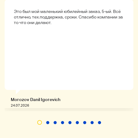
одной из вещей, которые мы получали на
протяжении десятилетий, и мы храним ее в
Это был мой маленький юбилейный заказ, 5-ый. Всё
темном месте в коробке. Я хотел бы
отлично, тех.поддержка, сроки. Спасибо компании за
поблагодарить вас за понимание.
то что они делают.
Соглашения по сделкам:
★ Мы предложим вам как можно скорее.
Пожалуйста, аккуратно поставьте на
изображение.
★ Обратите внимание, что если тень и свет
немного отличаются от реальной ситуации в
зависимости от состояния монитора, мы не
будем делать ставки, если вы заботитесь о
тонкой части, зная, что нет преднамеренного
недоразумения!
★ Пожалуйста, оплатите в течение 2 дней с
момента оплаты.
Morozov Danil Igorevich
★ Мы не выдаем квитанции. Пожалуйста,
24.07.2026
проверьте детали.
★ Если у вас есть новый идентификатор,
плохая оценка или другие вредоносные знаки
или отметки, мы можем отменить заявку.
Об обманных сообщениях и незаконных