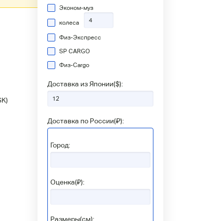
Эконом-муз
колеса
Физ-Экспресс
SP CARGO
Физ-Сargo
Доставка из Японии(
$
):
SK)
Доставка по России(
₽
):
Город:
Оценка(₽):
Размеры(см):