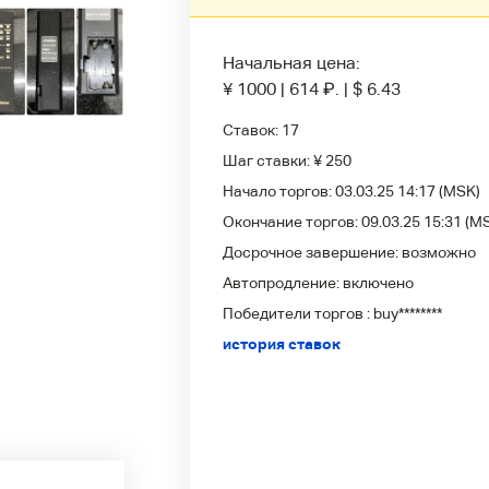
Начальная цена:
¥ 1000
|
614
₽
.
|
$ 6.43
Ставок:
17
Шаг ставки:
¥ 250
Начало торгов:
03.03.25 14:17
(MSK)
Окончание торгов:
09.03.25 15:31
(M
Досрочное завершение:
возможно
Автопродление:
включено
Победители
торгов :
buy********
история ставок