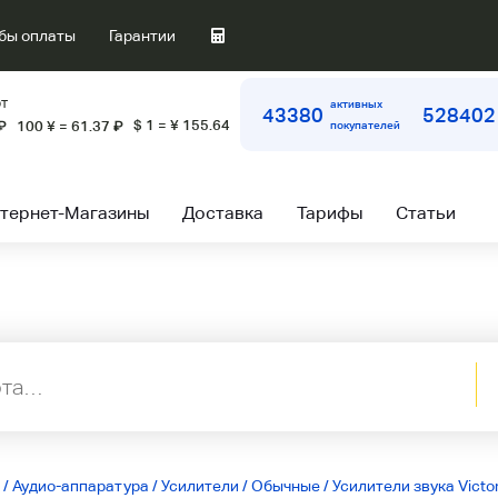
бы оплаты
Гарантии
т
активных
43380
528402
$ 1 = ¥ 155.64
₽
100 ¥ = 61.37
₽
покупателей
тернет-Магазины
Доставка
Тарифы
Статьи
/
Аудио-аппаратура
/
Усилители
/
Обычные
/
Усилители звука Victo