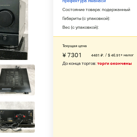
префектура Яманаси
Состояние товара:
подержанный
Габариты (с упаковкой):
Вес (с упаковкой):
Текущая цена
¥ 7301
/
+ налог
4481
₽
.
$ 46.91
До конца торгов:
торги окончены