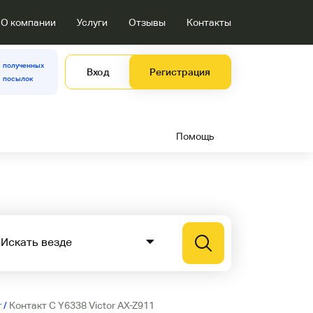
О компании
Услуги
Отзывы
Контакты
полученных
Вход
Регистрация
посылок
Помощь
r
/
Контакт C Y6338 Victor AX-Z911