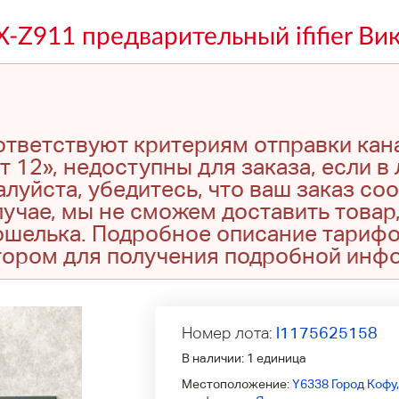
X-Z911 предварительный ififier Ви
оответствуют критериям отправки кан
т 12», недоступны для заказа, если в
луйста, убедитесь, что ваш заказ со
учае, мы не сможем доставить товар,
кошелька. Подробное описание тариф
тором для получения подробной инф
Номер лота:
l1175625158
В наличии:
1 единица
Местоположение:
Y6338 Город Кофу,