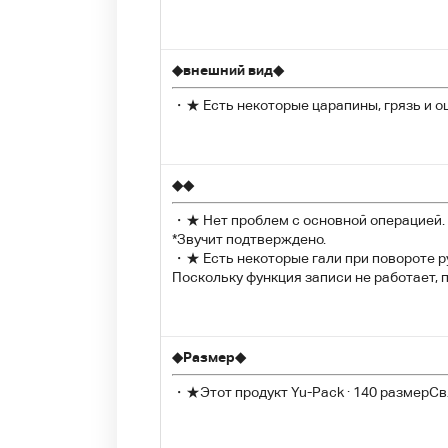
◆
внешний вид
◆
・★ Есть некоторые царапины, грязь и о
◆
◆
・★ Нет проблем с основной операцией.
*Звучит подтверждено.
・★ Есть некоторые гали при повороте 
Поскольку функция записи не работает, 
◆
Размер
◆
・★
Этот продукт Yu-Pack · 140 размер
Св