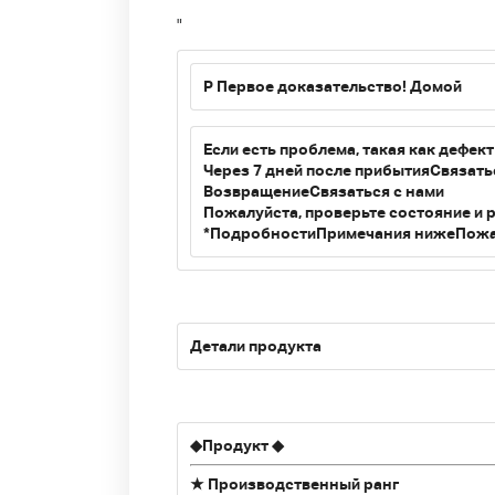
"
P
Первое доказательство! Домой
Если есть проблема, такая как дефек
Через 7 дней после прибытия
Связать
Возвращение
Связаться с нами
Пожалуйста, проверьте состояние и 
*Подробности
Примечания ниже
Пожа
Детали продукта
◆
Продукт
◆
★ Производственный ранг