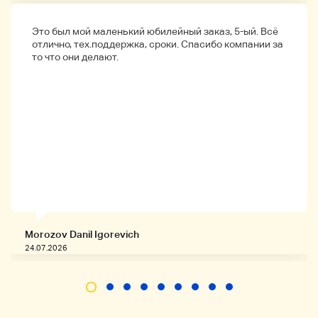
(Добавлено в 17:00 4 марта 2025 года)
Есть много случаев, когда вы не можете связаться
после оплаты, или если вы не можете связаться с
Это был мой маленький юбилейный заказ, 5-ый. Всё
квитанцией.
отлично, тех.поддержка, сроки. Спасибо компании за
Мы принимаем заявки для тех, кто может торговать
то что они делают.
гладко.
Обратите внимание, что в случае транзакции, которая
кажется неудобной, например, новый пользователь
или человек с плохой оценкой, мы можем отменить
заявку, удалить участника, зарегистрироваться в
черном списке и т. Д.
(Добавлено в 17:00 4 марта 2025 года)
Мы продаем часы CASIO вместе.
Мы можем отправить посылку.
Morozov Danil Igorevich
24.07.2026