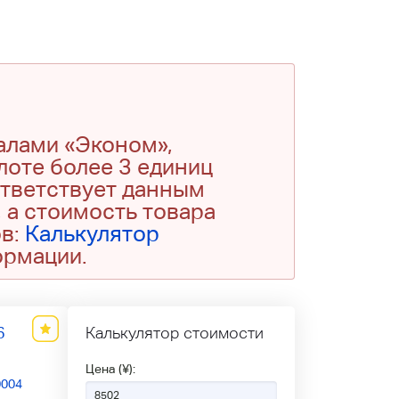
алами «Эконом»,
 лоте более 3 единиц
ответствует данным
 а стоимость товара
ов:
Калькулятор
ормации.
6
Калькулятор стоимости
Цена (¥):
0004