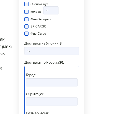
Эконом-муз
колеса
Физ-Экспресс
SP CARGO
Физ-Сargo
SK)
Доставка из Японии(
$
):
8
(MSK)
жно
Доставка по России(
₽
):
お
Город:
Оценка(₽):
Размеры(см):