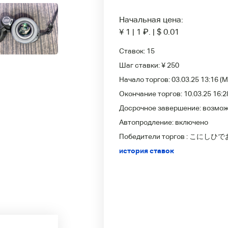
Начальная цена:
¥ 1
|
1
₽
.
|
$ 0.01
Ставок:
15
Шаг ставки:
¥ 250
Начало торгов:
03.03.25 13:16
(M
Окончание торгов:
10.03.25 16:2
Досрочное завершение:
возмо
Автопродление:
включено
Победители
торгов :
こにしひで
история ставок