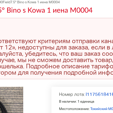
0Field7.5° Bino s Kowa 1 иена M0004
5° Bino s Kowa 1 иена M0004
оответствуют критериям отправки кан
т 12», недоступны для заказа, если в
луйста, убедитесь, что ваш заказ со
учае, мы не сможем доставить товар,
кошелька. Подробное описание тариф
тором для получения подробной инф
Номер лота:
l117561841
В наличии:
1 единица
Местоположение:
Токийский M