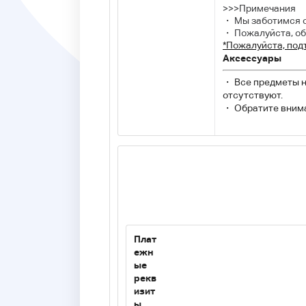
>>>Примечания
・ Мы заботимся о
・ Пожалуйста, об
*Пожалуйста, под
Аксессуары
・ Все предметы н
отсутствуют.
・ Обратите внима
Плат
ежн
ые
рекв
изит
ы