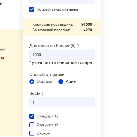
й
Потребительский налог
Комиссия поставщика:
¥
1000
Банковский перевод:
¥
270
Доставка по Японии(¥): *
алог
ны
* уточняйте в описании товара
Способ отправки:
Эконом
Авиа
Вес(кг):
Стандарт 12
Стандарт 15
Эконом