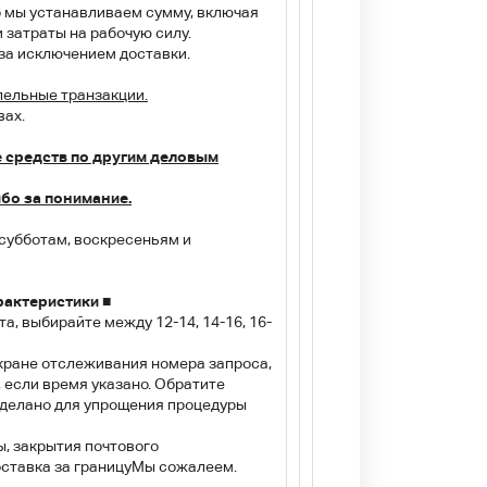
о мы устанавливаем сумму, включая
 затраты на рабочую силу.
, за исключением доставки.
ельные транзакции.
вах.
 средств по другим деловым
ибо за понимание.
 субботам, воскресеньям и
рактеристики ■
а, выбирайте между 12-14, 14-16, 16-
экране отслеживания номера запроса,
 если время указано. Обратите
 сделано для упрощения процедуры
ы, закрытия почтового
ставка за границу
Мы сожалеем.