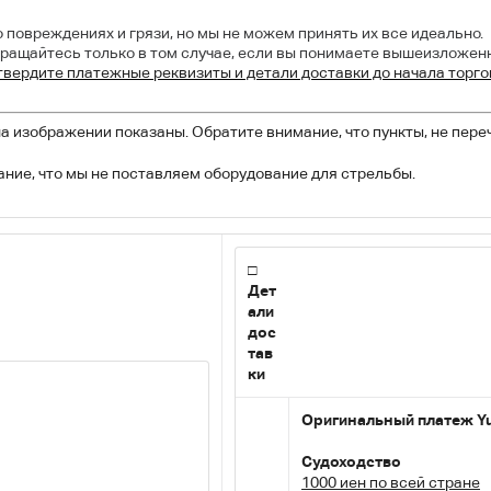
 повреждениях и грязи, но мы не можем принять их все идеально.
ращайтесь только в том случае, если вы понимаете вышеизложен
твердите платежные реквизиты и детали доставки до начала торго
а изображении показаны. Обратите внимание, что пункты, не пере
ние, что мы не поставляем оборудование для стрельбы.
□
Дет
али
дос
тав
ки
Оригинальный платеж Y
Судоходство
1000 иен по всей стране