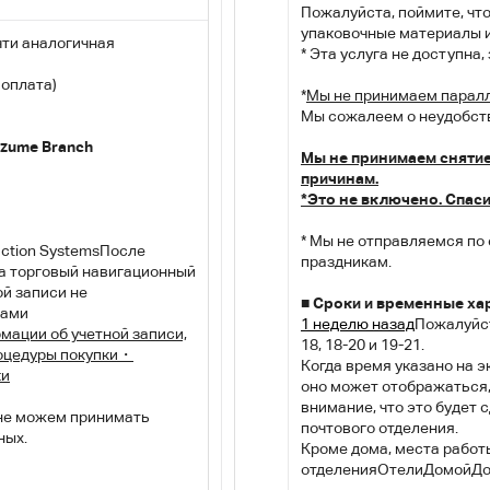
Пожалуйста, поймите, чт
упаковочные материалы и
чти аналогичная
* Эта услуга не доступна
 оплата)
*
Мы не принимаем паралл
Мы сожалеем о неудобст
uzume Branch
Мы не принимаем снятие
причинам.
*Это не включено. Спас
* Мы не отправляемся по
ction Systems
После
праздникам.
на торговый навигационный
ой записи не
■ Сроки и временные ха
нами
1 неделю назад
Пожалуйст
мации об учетной записи,
18, 18-20 и 19-21.
оцедуры покупки
・
Когда время указано на 
ки
оно может отображаться,
внимание, что это будет
 не можем принимать
почтового отделения.
ных.
Кроме дома, места работ
отделения
Отели
Домой
До