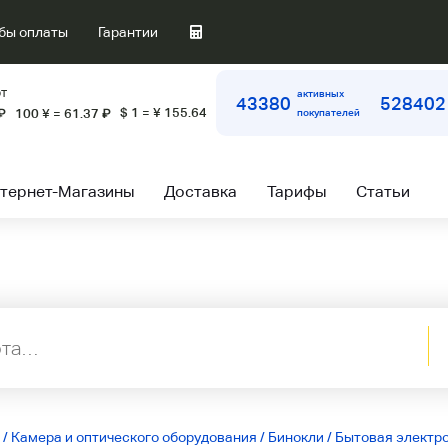
бы оплаты
Гарантии
т
активных
43380
528402
$ 1 = ¥ 155.64
₽
100 ¥ = 61.37
₽
покупателей
тернет-Магазины
Доставка
Тарифы
Статьи
/
Камера и оптического оборудования
/
Бинокли
/
Бытовая электро