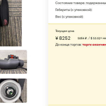
Состояние товара:
подержанны
Габариты (с упаковкой):
Вес (с упаковкой):
Текущая цена
¥ 8252
/
+ н
5064
₽
.
$ 53.02
До конца торгов:
торги оконче