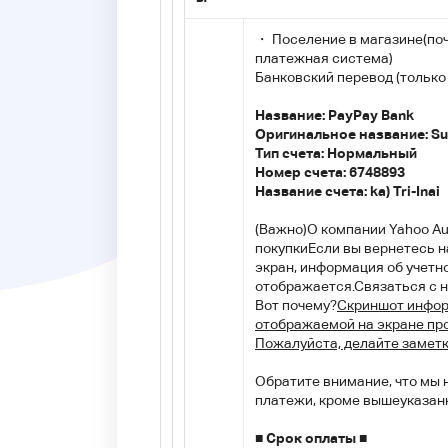
・ Поселение в магазине
(по
платежная система)
Банковский перевод (только
Название: PayPay Bank
Оригинальное название: S
Тип счета: Нормальный
Номер счета:
6748893
Название счета: ka) Tri-Inai
(Важно)
О компании Yahoo Au
покупки
Если вы вернетесь 
экран, информация об учетн
отображается.
Связаться с 
Вот почему
?
Скриншот инфор
отображаемой на экране пр
Пожалуйста, делайте замет
Обратите внимание, что мы
платежи, кроме вышеуказан
■ Срок оплаты ■