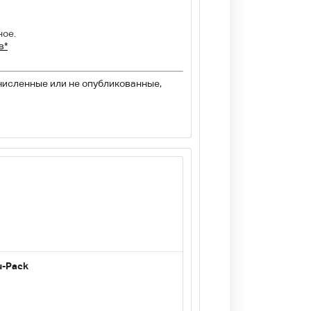
ное.
в*
численные или не опубликованные,
u-Pack