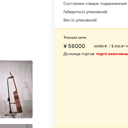
Состояние товара:
подержанный
Габариты (с упаковкой):
Вес (с упаковкой):
Текущая цена
¥ 56000
/
+ 
34369
₽
.
$ 359.8
До конца торгов:
торги окончен