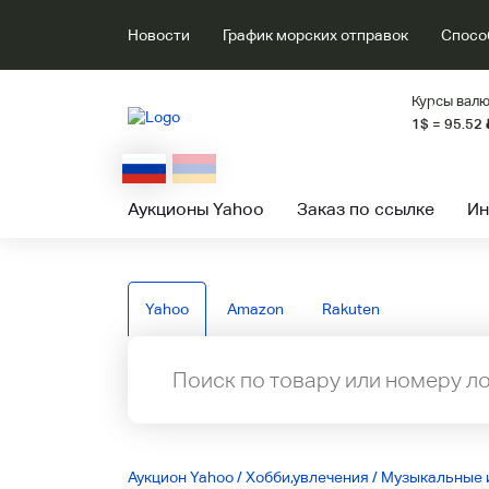
Новости
График морских отправок
Спосо
Курсы валю
1$ = 95.52
Аукционы Yahoo
Заказ по ссылке
Ин
Yahoo
Amazon
Rakuten
Аукцион Yahoo
/
Хобби,увлечения
/
Музыкальные 