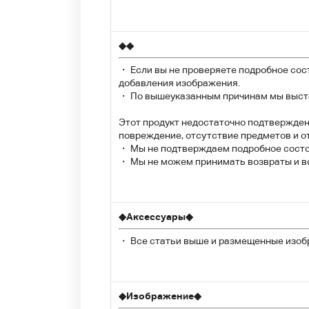
◆
◆
・ Если вы не проверяете подробное сос
добавления изображения.
・ По вышеуказанным причинам мы выста
Этот продукт недостаточно подтвержден,
повреждение, отсутствие предметов и 
・ Мы не подтверждаем подробное состоя
・ Мы не можем принимать возвраты и во
◆
Аксессуары
◆
・ Все статьи выше и размещенные изоб
◆
Изображение
◆