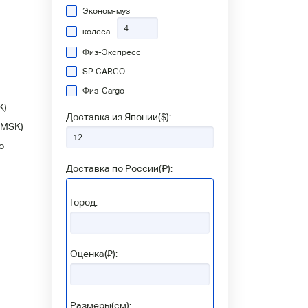
Эконом-муз
колеса
Физ-Экспресс
SP CARGO
Физ-Сargo
K)
Доставка из Японии(
$
):
(MSK)
о
Доставка по России(
₽
):
Город:
Оценка(₽):
Размеры(см):