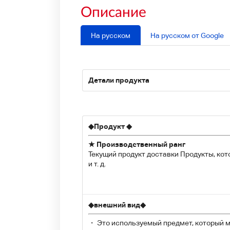
Описание
На русском
На русском от Google
Детали продукта
◆
Продукт
◆
★ Производственный ранг
Текущий продукт доставки Продукты, кот
и т. д.
◆
внешний вид
◆
・ Это используемый предмет, который мо