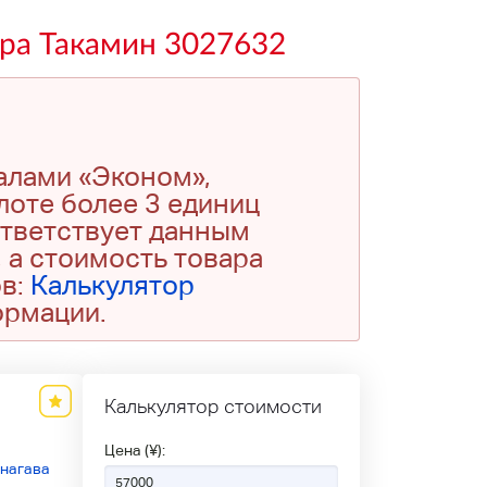
ара Такамин 3027632
алами «Эконом»,
 лоте более 3 единиц
ответствует данным
 а стоимость товара
ов:
Калькулятор
ормации.
Калькулятор стоимости
Цена (¥):
нагава