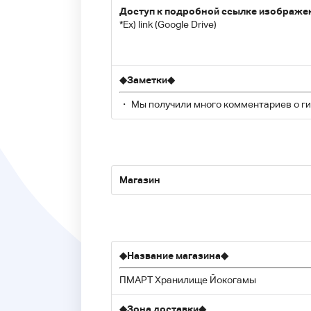
Доступ к подробной ссылке изображе
*Ex) link (Google Drive)
◆
Заметки
◆
・ Мы получили много комментариев о гит
Магазин
◆
Название магазина
◆
ПМАРТ Хранилище Йокогамы
◆
Зона доставки
◆