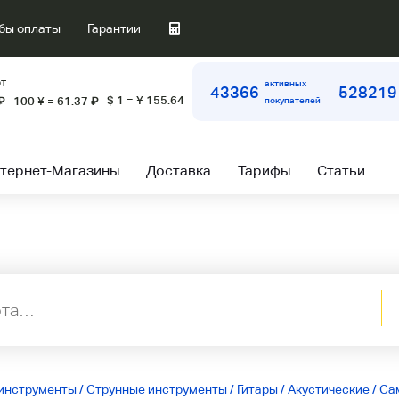
бы оплаты
Гарантии
т
активных
43366
528219
$ 1 = ¥ 155.64
₽
100 ¥ = 61.37
₽
покупателей
тернет-Магазины
Доставка
Тарифы
Статьи
инструменты
/
Струнные инструменты
/
Гитары
/
Акустические
/
Са