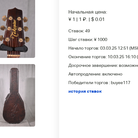
Начальная цена:
¥ 1
|
1
₽
.
|
$ 0.01
Ставок:
49
Шаг ставки:
¥ 1000
Начало торгов:
03.03.25 12:51
(MS
Окончание торгов:
10.03.25 16:10
Досрочное завершение:
возможн
Автопродление:
включено
Победители
торгов :
buyee117
история ставок