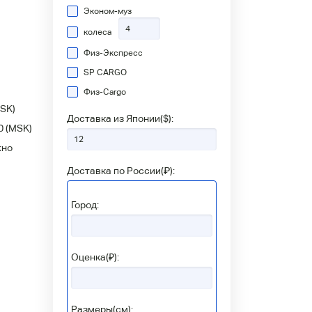
Эконом-муз
колеса
Физ-Экспресс
SP CARGO
Физ-Сargo
SK)
Доставка из Японии(
$
):
0
(MSK)
жно
Доставка по России(
₽
):
Город:
Оценка(₽):
Размеры(см):