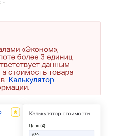
C F
алами «Эконом»,
 лоте более 3 единиц
ответствует данным
 а стоимость товара
ов:
Калькулятор
ормации.
2
Калькулятор стоимости
Цена (¥):