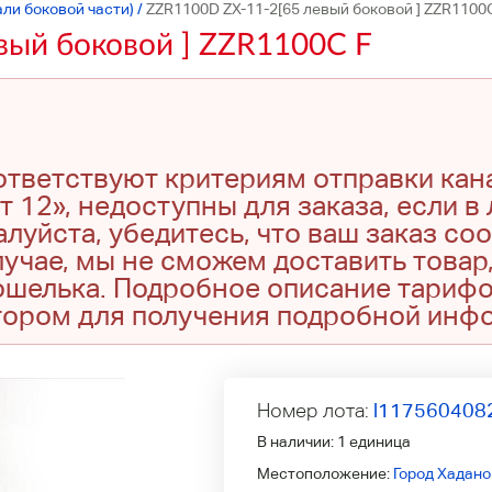
али боковой части)
/
ZZR1100D ZX-11-2[65 левый боковой ] ZZR1100
вый боковой ] ZZR1100C F
оответствуют критериям отправки кан
т 12», недоступны для заказа, если в
луйста, убедитесь, что ваш заказ со
учае, мы не сможем доставить товар,
кошелька. Подробное описание тариф
тором для получения подробной инф
Номер лота:
l117560408
В наличии:
1 единица
Местоположение:
Город Хадано