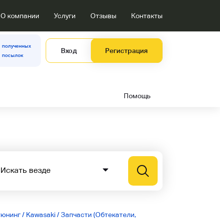
О компании
Услуги
Отзывы
Контакты
полученных
Вход
Регистрация
посылок
Помощь
тюнинг
/
Kawasaki
/
Запчасти (Обтекатели,