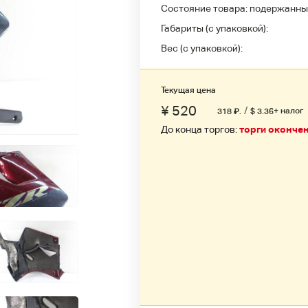
Состояние товара:
подержанны
Габариты (с упаковкой):
Вес (с упаковкой):
Текущая цена
¥ 520
/
+ налог
318
₽
.
$ 3.36
До конца торгов:
торги оконче