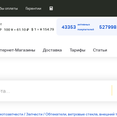
бы оплаты
Гарантии
т
активных
43353
527998
$ 1 = ¥ 154.79
₽
100 ¥ = 61.10
₽
покупателей
тернет-Магазины
Доставка
Тарифы
Статьи
мотозапчасти
/
Запчасти
/
Обтекатели, ветровые стекла, внешний 