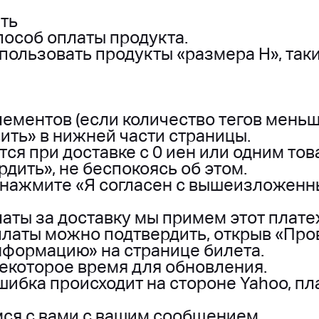
ить
пособ оплаты продукта.
пользовать продукты «размера H», такие
лементов (если количество тегов меньш
ить» в нижней части страницы.
я при доставке с 0 иен или одним тов
дить», не беспокоясь об этом.
 нажмите «Я согласен с вышеизложен
аты за доставку мы примем этот плате
латы можно подтвердить, открыв «Пр
нформацию» на странице билета.
екоторое время для обновления.
шибка происходит на стороне Yahoo, пл
мся с вами с вашим сообщением.