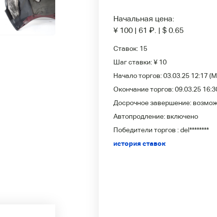
Начальная цена:
¥ 100
|
61
₽
.
|
$ 0.65
Ставок:
15
Шаг ставки:
¥ 10
Начало торгов:
03.03.25 12:17
(M
Окончание торгов:
09.03.25 16:3
Досрочное завершение:
возмо
Автопродление:
включено
Победители
торгов :
del********
история ставок