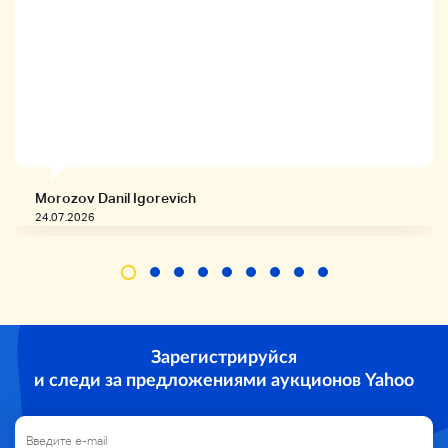
B→Используемые продукты для общего
использования
C→Используемые продукты с высоким чувством
использования (scr) и грязью
Дюк
*Это наш собственный показатель.
Пожалуйста, проверьте статус продукта по
фотографии.
Специальная кисть
Проверьте оставшуюся сумму на изображении.
Morozov Danil Igorevich
Пожалуйста, сделайте ставку на левой стороне,
24.07.2026
потому что она может быть ухудшена из-за
хранения.
Нет крышки.
Возвращение
Мы не можем принимать возвраты из-за удобства
клиента, таких как изображения и размер.
Зарегистрируйся
Пожалуйста, проверьте детали продукта и
и следи за предложениями аукционов Yahoo
фотографии. Однако мы принимаем возврат только
при соблюдении следующих условий.
・ Если товар, который вы доставляете, отличается