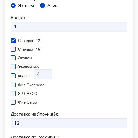
Эконом
Авиа
Вес(кг):
Стандарт 12
Стандарт 15
Эконом
Эконом-муз
колеса
Физ-Экспресс
SP CARGO
Физ-Сargo
Доставка из Японии(
$
):
Доставка по России(
₽
):