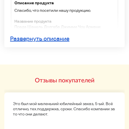
Описание продукта
Спасибо, что посетили нашу продукцию.
Название продукта
Прада Шанель Долгаба Джимми Чоу Армани
мужской куб спортивный бренд парфюмерный
Развернуть описание
набор
Подробная информация о продукте
Спецификация: Парфюмерный набор
Бренды: Prada Lunarossa, Chanel Allure Lagoon
Sports, Jimmy Tu Man, Dolgaba Light Blue, Emporio
Armani Diamond Formen, Giorgio Armani Aqua Digio
Pool Lagoon
Отзывы покупателей
・ Аксессуар: предметы на изображении
Статус >>AB~BC
N - новый
Это был мой маленький юбилейный заказ, 5-ый. Всё
отлично, тех.поддержка, сроки. Спасибо компании за
S→Un,ed продукты, , товары
то что они делают.
Продукты супер-красоты (несколько раз)
АБ Есть небольшие царапины и грязь, но это
хорошая красота.