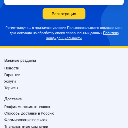
от вашего заказа
・ При неправильном отображении стандарта
Регистрация
・ В случае повреждения или пропажи предметов
из-за транспортной аварии
Регистрируясь, я принимаю условия Пользовательского соглашения и
Если вы свяжетесь с нами в течение 5 дней после
даю согласие на
обработку своих персональных данных
Политика
получения продукта, мы примем возврат.
конфиденциальности
Различные меры предосторожности
Памятные монеты и монеты
Важные разделы
*Платежный способ – это только «удобный
Новости
магазинный платеж» и «банковский перевод».
Пожалуйста, поставьте на левую сторону.
Гарантии
Пожалуйста, обратитесь к следующему URL для
Услуги
получения подробной информации.
Тарифы
https://support.yahoo-
net/PccAuctions/s/yahoocle/H000013378
Доставка
График морских отправок
>>> Для более чем 5 предметов
Пожалуйста, обратите внимание, что мы не можем
Способы доставки в Россию
отвечать на подробные запросы в отношении
Формирование посылок
продуктов. (например, парфюмерия и косметика)
Транспортные компании