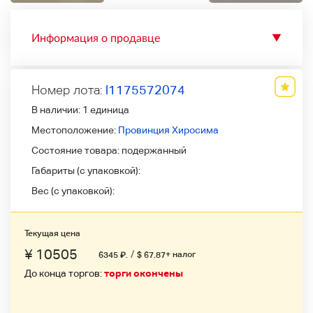
Информация о продавце
▼
Номер лота:
l1175572074
В наличии:
1 единица
Местоположение:
Провинция Хиросима
Состояние товара:
подержанный
Габариты (с упаковкой):
Вес (с упаковкой):
Текущая цена
¥ 10505
/
+ налог
6345
₽
.
$ 67.87
До конца торгов:
торги окончены