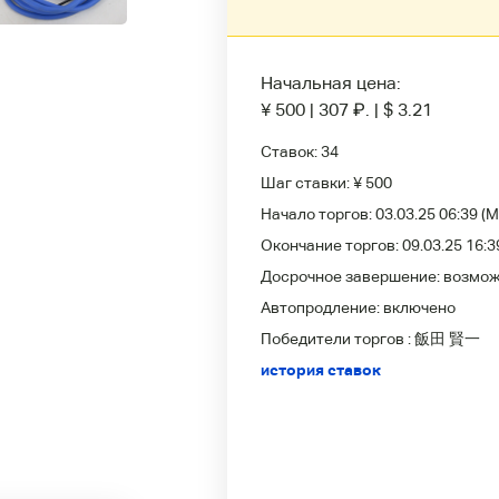
Начальная цена:
¥ 500
|
307
₽
.
|
$ 3.21
Ставок:
34
Шаг ставки:
¥ 500
Начало торгов:
03.03.25 06:39
(M
Окончание торгов:
09.03.25 16:3
Досрочное завершение:
возмо
Автопродление:
включено
Победители
торгов :
飯田 賢一
история ставок