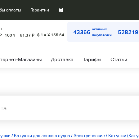
бы оплаты
Гарантии
т
активных
43366
528219
$ 1 = ¥ 155.64
₽
100 ¥ = 61.37
₽
покупателей
тернет-Магазины
Доставка
Тарифы
Статьи
тушки
/
Катушки для ловли с судна
/
Электрические
/
Катушки (Кату