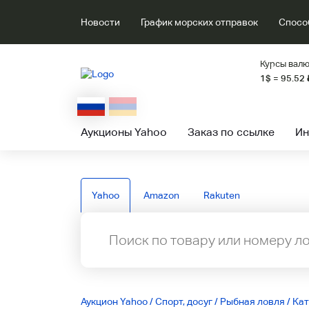
Новости
График морских отправок
Спосо
Курсы валю
1$ = 95.52
Аукционы Yahoo
Заказ по ссылке
Ин
Yahoo
Amazon
Rakuten
Аукцион Yahoo
/
Спорт, досуг
/
Рыбная ловля
/
Ка