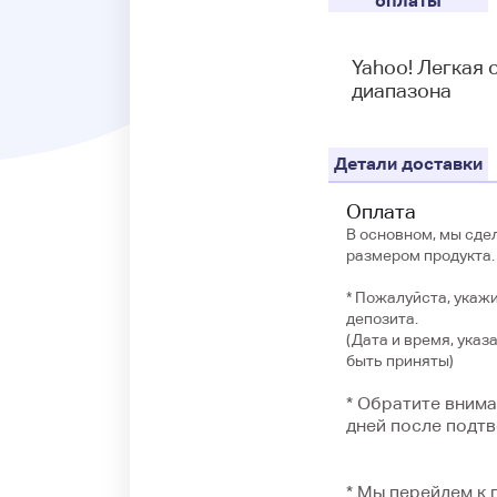
оплаты
Yahoo! Легкая 
диапазона
Детали доставки
Оплата
В основном, мы сде
размером продукта.
* Пожалуйста, укаж
депозита.
(Дата и время, указ
быть приняты)
* Обратите вниман
дней после подтв
* Мы перейдем к 