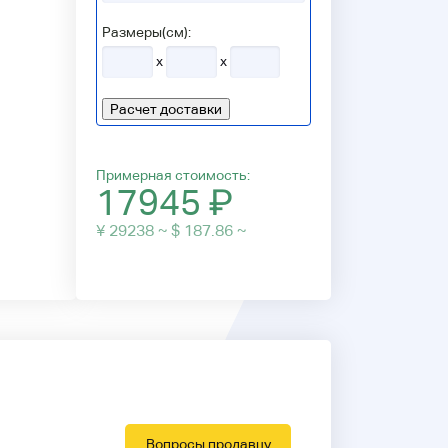
Размеры(см):
x
x
Расчет доставки
Примерная стоимость:
17945
₽
¥ 29238 ~ $ 187.86 ~
Вопросы продавцу