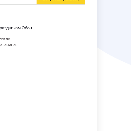
праздникам Обон.
говли.
магазина.