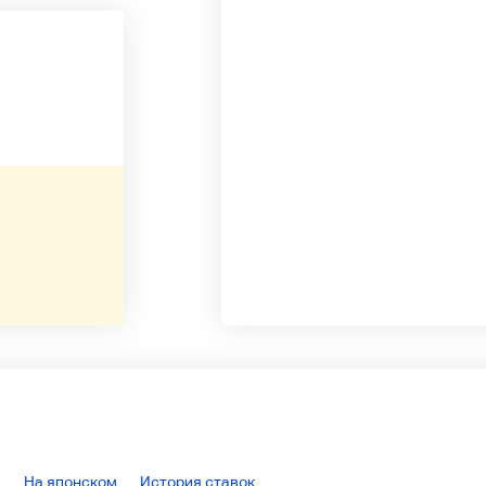
На японском
История ставок