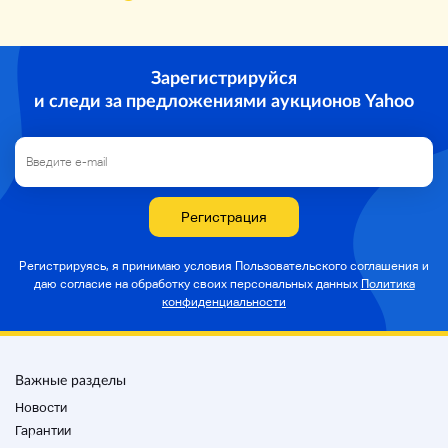
Описание продукта
Зарегистрируйся
и следи за предложениями аукционов Yahoo
Заметки
Детали доставки
Регистрация
Способ оплаты
Регистрируясь, я принимаю условия Пользовательского соглашения и
даю согласие на
обработку своих персональных данных
Политика
Пожалуйста, используйте no-sampling no-
конфиденциальности
return.
Важные разделы
Новости
Гарантии