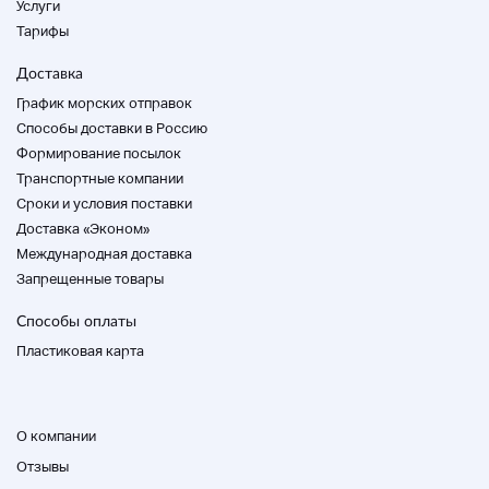
Услуги
Описание продукта
Тарифы
Заметки
Доставка
График морских отправок
Детали доставки
Способы доставки в Россию
Формирование посылок
Транспортные компании
Способ оплаты
Cроки и условия поставки
Доставка «Эконом»
Международная доставка
Yahoo! Легкий платеж
Запрещенные товары
Способы оплаты
Пластиковая карта
Этот продукт "
@Insouvenirs5.20
Создан в '
О компании
Отзывы