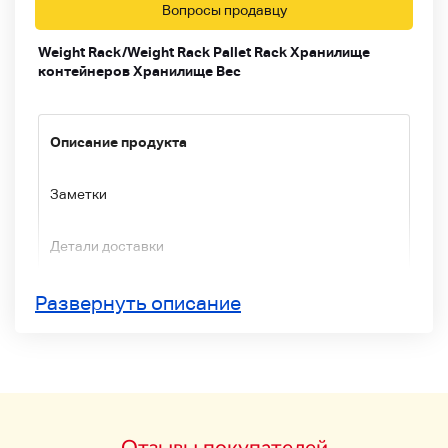
Вопросы продавцу
Weight Rack/Weight Rack Pallet Rack Хранилище
контейнеров Хранилище Вес
Описание продукта
Заметки
Детали доставки
Способ оплаты
Развернуть описание
Weight Rack/Weight Rack Pallet Rack
Хранилище контейнеров Хранилище Вес
Простая сборка
Отзывы покупателей
Легко использовать