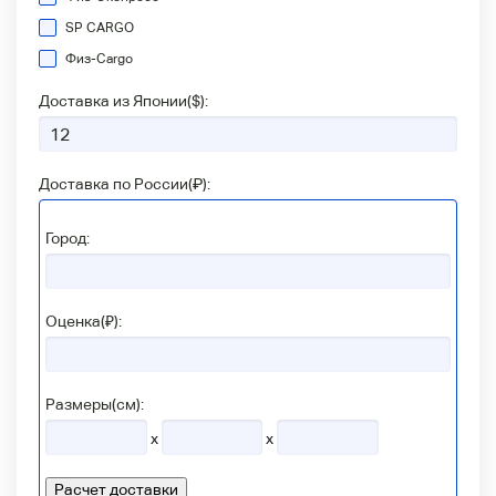
SP CARGO
Физ-Сargo
Доставка из Японии(
$
):
Доставка по России(
₽
):
Город:
Оценка(₽):
Размеры(см):
x
x
Расчет доставки