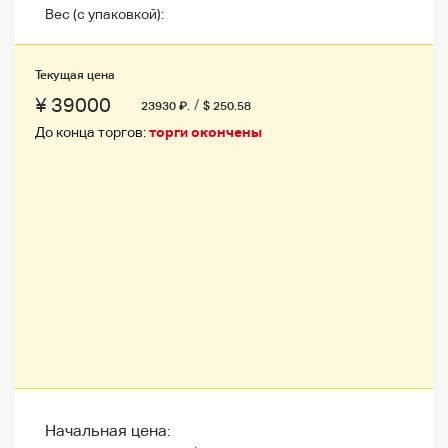
Вес (с упаковкой):
Текущая цена
¥ 39000
/
23930
₽
.
$ 250.58
До конца торгов:
торги окончены
Начальная цена: