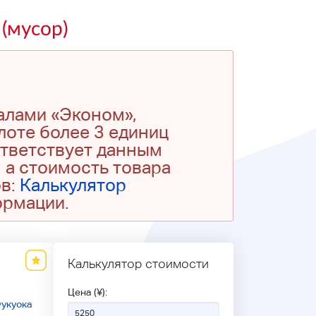
(мусор)
алами «Эконом»,
 лоте более 3 единиц
ответствует данным
 а стоимость товара
ов:
Калькулятор
ормации.
4
Калькулятор стоимости
Цена (¥):
укуока