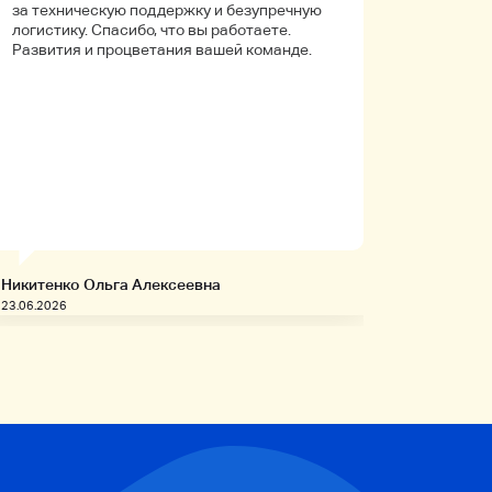
за техническую поддержку и безупречную
покупала
логистику. Спасибо, что вы работаете.
Боялась
Развития и процветания вашей команде.
что путь
Упаковк
вышло в 
целое. Д
иностра
будет на
заказыв
приобре
товары!
Никитенко Ольга Алексеевна
Запивахи
23.06.2026
20.06.2026