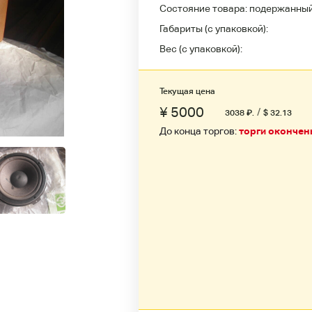
Состояние товара:
подержанны
Габариты (с упаковкой):
Вес (с упаковкой):
Текущая цена
¥ 5000
/
3038
₽
.
$ 32.13
До конца торгов:
торги окончен