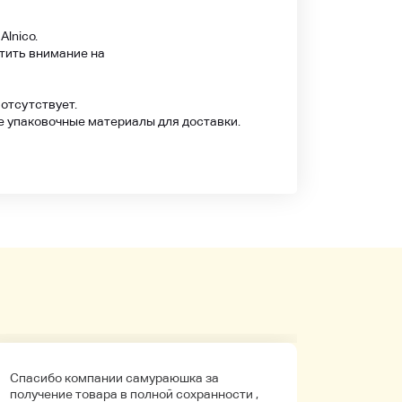
lnico.
тить внимание на
 отсутствует.
е упаковочные материалы для доставки.
Спасибо компании самураюшка за
Первый 
получение товара в полной сохранности ,
компани