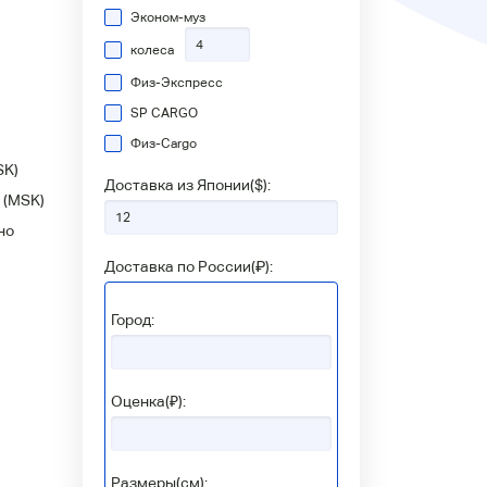
Эконом-муз
колеса
Физ-Экспресс
SP CARGO
Физ-Сargo
SK)
Доставка из Японии(
$
):
(MSK)
но
Доставка по России(
₽
):
Город:
Оценка(₽):
Размеры(см):