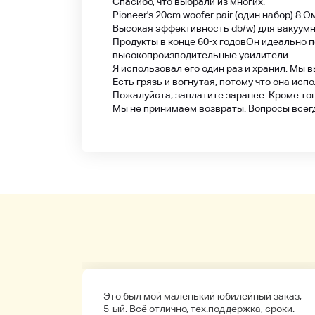
Спасибо, что выбрали из многих.
Pioneer's 20cm woofer pair (один набор) 8 О
Высокая эффективность db/w) для вакуумны
Продукты в конце 60-х годов
Он идеально п
высокопроизводительные усилители.
Я использовал его один раз и хранил. Мы 
Есть грязь и вогнутая, потому что она ис
Пожалуйста, заплатите заранее. Кроме то
Мы не принимаем возвраты. Вопросы всег
а
Это был мой маленький юбилейный заказ,
обенно
5-ый. Всё отлично, тех.поддержка, сроки.