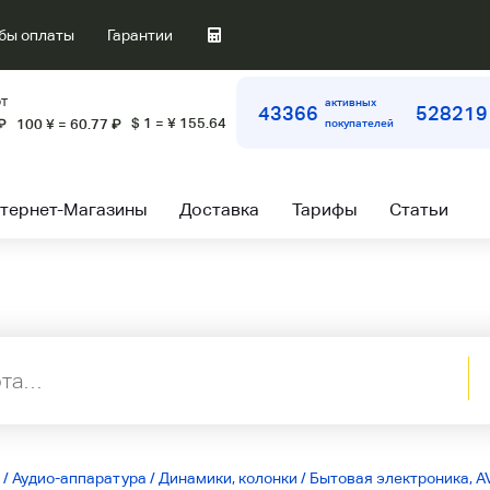
бы оплаты
Гарантии
т
активных
43366
528219
$ 1 = ¥ 155.64
₽
100 ¥ = 60.77
₽
покупателей
тернет-Магазины
Доставка
Тарифы
Статьи
/
Аудио-аппаратура
/
Динамики, колонки
/
Бытовая электроника, AV