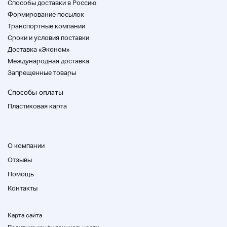
• Расследование продукции
Способы доставки в Россию
Формирование посылок
Продукты
Второй уличный банк Фукуока
Транспортные компании
Шимохара
Мы продаем его в магазине. Запросы о продуктах
Cроки и условия поставки
Доставка «Эконом»
TEL:092-663-5281)
Домой
Международная доставка
Контактный номер 2338162693609
Пожалуйста,
Запрещенные товары
скажи нам.
Способы оплаты
■ Хранить информацию
Пластиковая карта
О компании
Отзывы
Помощь
Контакты
Карта сайта