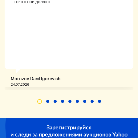
то что они делают.
Размер дисплея
Размер
Ширина: 6.5 / Высота: 4 / Глубина: 3 .
Morozov Danil Igorevich
Состояние
24.07.2026
Зарегистрируйся
и следи за предложениями аукционов Yahoo