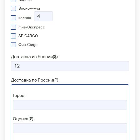
Эконом-муз
колеса
Физ-Экспресс
SP CARGO
Физ-Сargo
Доставка из Японии(
$
):
Доставка по России(
₽
):
Город:
Оценка(₽):