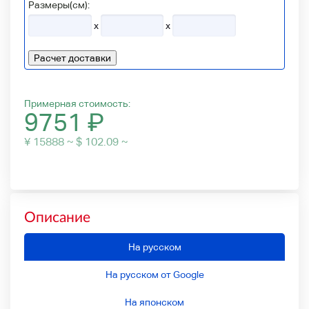
Размеры(см):
x
x
Расчет доставки
Примерная стоимость:
9751
₽
¥ 15888 ~ $ 102.09 ~
Описание
На русском
На русском от Google
На японском