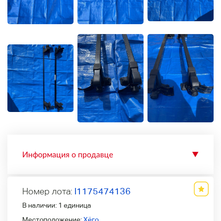
Информация о продавце
▼
Номер лота:
l1175474136
В наличии:
1 единица
Местоположение:
Хёго