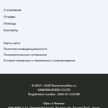
О компании
Отзывы
Помощь
Контакты
Карта сайта
Политика конфиденциальности
Пользовательское соглашение
Условия перевозки и таможенного сопровождения
©
2007
—2026 Samurayushka.ru,
SAMURAI BOEKI CO.LTD
Registration number: 2300-01-013786
Офис в Японии:
939-8095 1-11, Oizuminakamachi, Toyama city, Toyama Pref., Japan