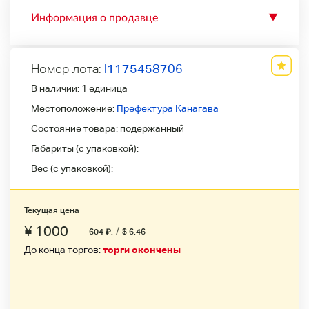
Информация о продавце
▼
Номер лота:
l1175458706
В наличии:
1 единица
Местоположение:
Префектура Канагава
Состояние товара:
подержанный
Габариты (с упаковкой):
Вес (с упаковкой):
Текущая цена
¥ 1000
/
604
₽
.
$ 6.46
До конца торгов:
торги окончены