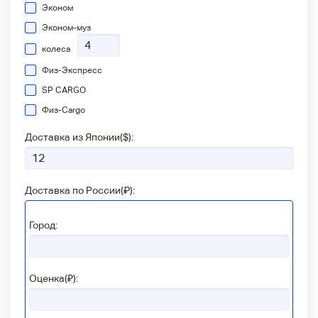
Эконом
Эконом-муз
колеса
Физ-Экспресс
SP CARGO
Физ-Сargo
Доставка из Японии(
$
):
Доставка по России(
₽
):
Город:
Оценка(₽):