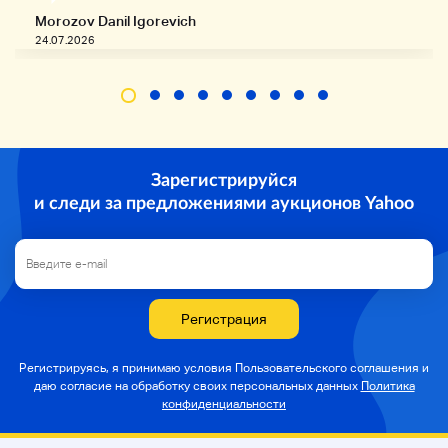
Мы не будем участвовать в каких-либо
Morozov Danil Igorevich
повреждениях или потерях, вызванных
обработкой продуктов. Мы не будем
24.07.2026
участвовать в каких-либо затратах на ремонт
или возможных затратах для
производителей.
Зарегистрируйся
и следи за предложениями аукционов Yahoo
Детали доставки
Регистрация
Бесплатная доставка
Регистрируясь, я принимаю условия Пользовательского соглашения и
даю согласие на
обработку своих персональных данных
Политика
конфиденциальности
** ** Это руководство может автоматически