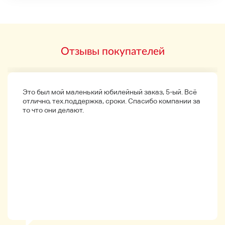
Это предварительный усилитель для
такаминовской Ereako.
Отзывы покупателей
■ Условие:Неконтролируемый
■ Аксессуары: Никто
Это был мой маленький юбилейный заказ, 5-ый. Всё
отлично, тех.поддержка, сроки. Спасибо компании за
то что они делают.
Заметки
*Возврат и обмен будут отклонены,
независимо от описания, такие как дефекты,
аномалии, повреждения, повреждения,
царапины и грязь.