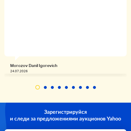
покупкой.
Даже если цена будет снижена, человек, который
купил товар, будет приоритетным.
⇒ Одновременная скидка на покупку доступна!
2 Мы предоставим вам скидки на покупку продуктов
или более (включая доставку)
★ Если вы рассматриваете другие продукты, вы
можете сузить, открыв пространство и введя название
бренда. )
Список экспонатов byAC
Morozov Danil Igorevich
24.07.2026
Зарегистрируйся
и следи за предложениями аукционов Yahoo