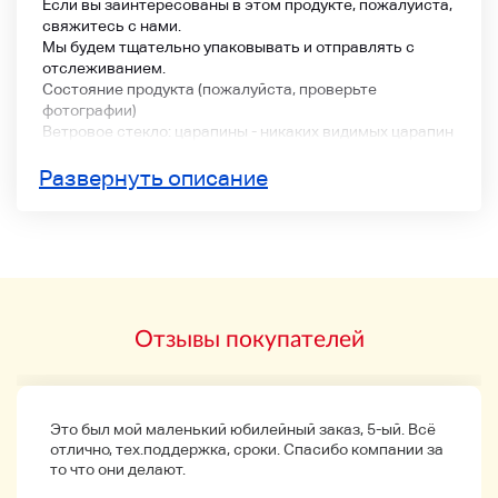
Если вы заинтересованы в этом продукте, пожалуйста,
свяжитесь с нами.
Мы будем тщательно упаковывать и отправлять с
отслеживанием.
Состояние продукта (пожалуйста, проверьте
фотографии)
Ветровое стекло: царапины - никаких видимых царапин
Диал: хорошо
Безель: царапина-маленькая, ощущение пользы-
Развернуть описание
маленькая
Обложка: Scr -Small
Пояс: замена новых кожаных ремней и наружных
изделий
・ Покупка: покупка на рынке старых товаров
* Возврат будет возмещен при наличии дефекта.
Основной цвет: серебро, черный (золото, серебро,
Отзывы покупателей
черный)
Размер: 4,3 см х 3,1 см х 1,0 см (без короны)
Ширина пояса: около 1,8 см
- Окружность руки: приблизительно 20,3 см (не
забудьте проверить)
Это был мой маленький юбилейный заказ, 5-ый. Всё
Доступ: Основное тело
отлично, тех.поддержка, сроки. Спасибо компании за
⇒ Следуйте скидке
то что они делают.
Пожалуйста, обязательно прокомментируйте перед