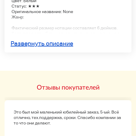
Цвет: Белый
Статус: ★★★
Оригинальное название: None
Жанр:
Фактический размер нотации составляет 6 дюймов.
Хлопковая вязь. Есть несколько крыльев, но они, как
правило, активны.
Развернуть описание
>>> Для тех, кто хочет приобрести несколько очков:
можно включить
Стоимость доставки составляет 690 иен.
5 900 иен ())
Поскольку мы продаем более 30 000 товаров в любое
время, мы рекомендуем вам купить более одного
товара.
Отзывы покупателей
Возврат не принимается из-за «Условия», за
исключением различий в продуктах и размерах бренда.
Это был мой маленький юбилейный заказ, 5-ый. Всё
отлично, тех.поддержка, сроки. Спасибо компании за
то что они делают.