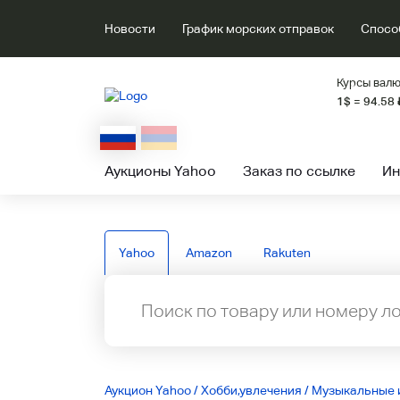
Новости
График морских отправок
Спосо
Курсы валю
1$ = 94.58
Аукционы Yahoo
Заказ по ссылке
Ин
Yahoo
Amazon
Rakuten
Аукцион Yahoo
/
Хобби,увлечения
/
Музыкальные 