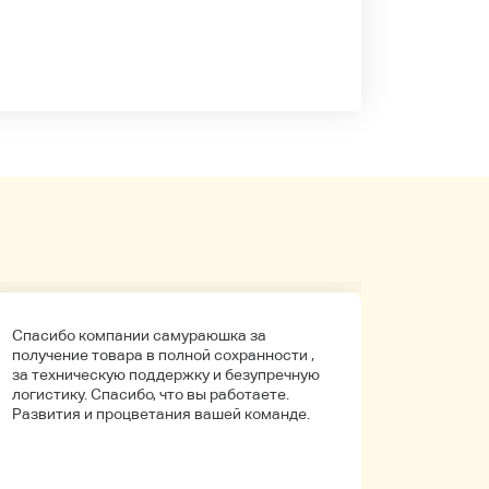
Спасибо компании самураюшка за
Первый 
получение товара в полной сохранности ,
компани
за техническую поддержку и безупречную
покупала
логистику. Спасибо, что вы работаете.
Боялась
Развития и процветания вашей команде.
что путь
Упаковк
вышло в 
целое. Д