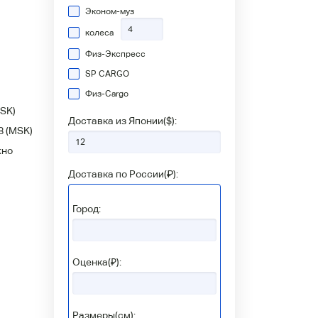
Эконом-муз
колеса
Физ-Экспресс
SP CARGO
Физ-Сargo
SK)
Доставка из Японии(
$
):
8
(MSK)
жно
Доставка по России(
₽
):
Город:
Оценка(₽):
Размеры(см):