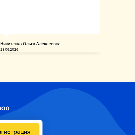
иностра
будет на
заказыв
приобре
товары!
Никитенко Ольга Алексеевна
Запивахи
23.06.2026
20.06.2026
hoo
егистрация