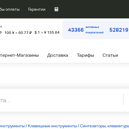
бы оплаты
Гарантии
т
активных
43366
528219
$ 1 = ¥ 155.64
₽
100 ¥ = 60.77
₽
покупателей
тернет-Магазины
Доставка
Тарифы
Статьи
инструменты
/
Клавишные инструменты
/
Синтезаторы, клавиатур