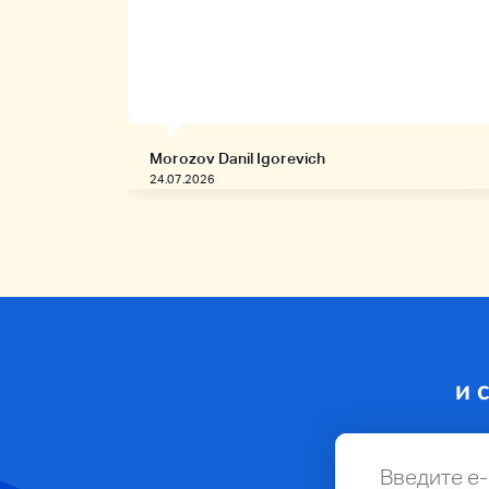
Morozov Danil Igorevich
24.07.2026
и 