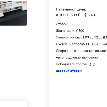
Начальная цена:
¥ 1000
|
608
₽
.
|
$ 6.43
Ставок:
15
Шаг ставки:
¥ 500
Начало торгов:
01.03.25 12:50
(M
Окончание торгов:
06.03.25 16:4
Досрочное завершение:
возмо
Автопродление:
включено
Победители
торгов :
まよ
история ставок