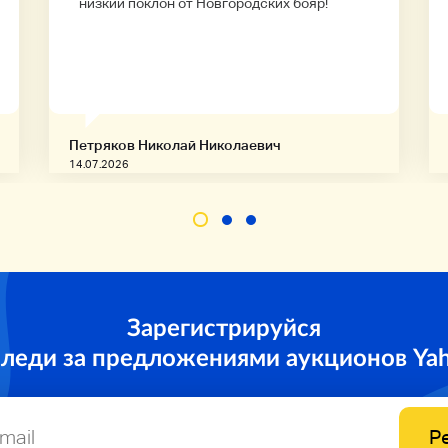
низкий поклон от Новгородских бояр!
Петряков Николай Николаевич
14.07.2026
Зарегистрируйся
следи за предложениями аукционов Ya
Р