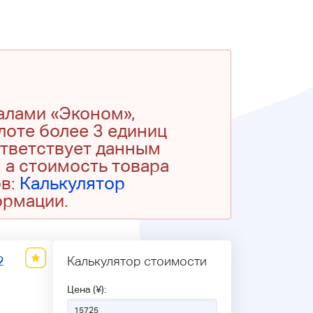
алами «Эконом»,
 лоте более 3 единиц
ответствует данным
 а стоимость товара
ов:
Калькулятор
ормации.
2
Калькулятор стоимости
Цена (¥):