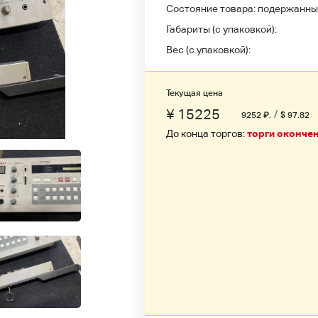
Состояние товара:
подержанны
Габариты (с упаковкой):
Вес (с упаковкой):
Текущая цена
¥ 15225
/
9252
₽
.
$ 97.82
До конца торгов:
торги оконче