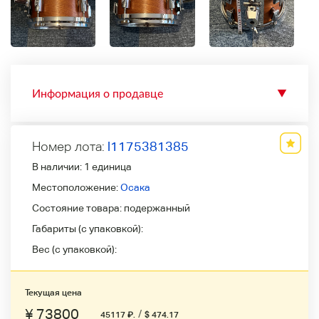
Информация о продавце
▼
Номер лота:
l1175381385
В наличии:
1 единица
Местоположение:
Осака
Состояние товара:
подержанный
Габариты (с упаковкой):
Вес (с упаковкой):
Текущая цена
¥ 73800
/
45117
₽
.
$ 474.17