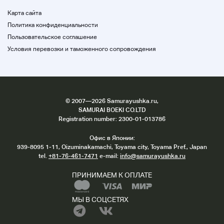
Карта сайта
Политика конфиденциальности
+ + + + Описание продукта
Аукционный планшет Maker
2
Создан компанией ++
Пользовательское соглашение
No.202.019.004
Условия перевозки и таможенного сопровождения
©
2007
—2026 Samurayushka.ru,
SAMURAI BOEKI CO.LTD
Registration number: 2300-01-013786
Офис в Японии:
939-8095 1-11, Oizuminakamachi, Toyama city, Toyama Pref., Japan
tel.
+81-76-461-7471
e-mail:
info@samurayushka.ru
ПРИНИМАЕМ К ОПЛАТЕ
МЫ В СОЦСЕТЯХ