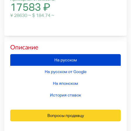
17583
₽
¥ 28630 ~ $ 184.74 ~
Описание
На русском
На русском от Google
На японском
История ставок
Вопросы продавцу