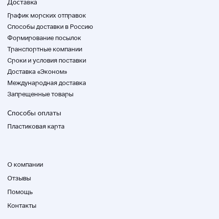
Доставка
Аомори Акита Ивате
График морских отправок
Способы доставки в Россию
Формирование посылок
Осака Киото Шига Национальный музей Нара Хёго
Транспортные компании
Cроки и условия поставки
Доставка «Эконом»
Международная доставка
Окаяма Хиросима Ямагути Тоттори Шимане
Запрещенные товары
Способы оплаты
Кагава Токусима Кочи
Пластиковая карта
Хоккайдо Фукуока Нагасаки Кумамото Оита
О компании
Миядзаки Кагосима
Отзывы
Помощь
Контакты
Окинава