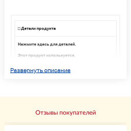
□ Детали продукта
Нажмите здесь для деталей.
Этот продукт используется.
Доставка будет закрыта при доставке.
Развернуть описание
Есть несколько грязных царапин для
хранения предметов.
Спасибо за понимание.
Пожалуйста, проверьте изображение.
Отзывы покупателей
Платежные реквизиты