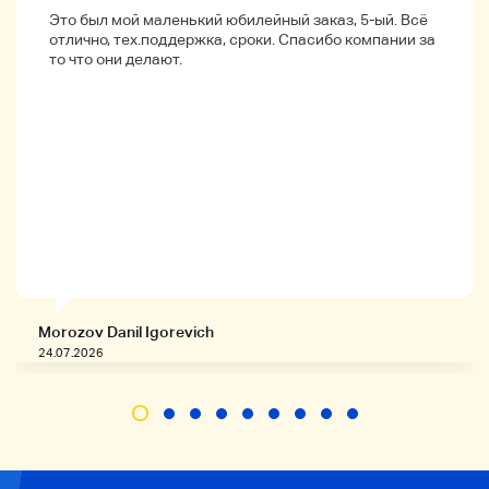
Это был мой маленький юбилейный заказ, 5-ый. Всё
отлично, тех.поддержка, сроки. Спасибо компании за
Yahoo Легкий платеж
то что они делают.
Общая сумма денег будет ограничена суммой
денег.
□ Детали доставки
Транспортный офис Nishino
*Вода *Вода *Вода *Солнце Только AM6:00
PM22:00
(Пожалуйста, сообщите нам время вашего
визита)
Morozov Danil Igorevich
24.07.2026
Контакт
Пожалуйста, воздержитесь от предложения
новых клиентов.
Обратите внимание, что мы не можем