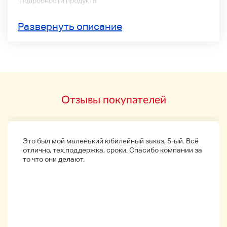
Подробности продукта
Прямой привод Armless Player
Развернуть описание
Он принимает 35-сантиметровый поворотный стол из
цинка с моментом инера 1000 кг и см2 и методом
сервопривода кварцевого замка PLL.
Статус продукта
Подтверждены различные операции.
Отзывы покупателей
Есть чувство использования с нормальным
использованием, но нет выдающейся царапины, и это в
целом красиво.
Это был мой маленький юбилейный заказ, 5-ый. Всё
Доступность
отлично, тех.поддержка, сроки. Спасибо компании за
то что они делают.
Все предметы на фото.
Поставщик
Он будет упакован без царапин или повреждений.
Меры предосторожности