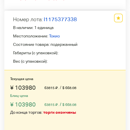
Номер лота:
l1175377338
В наличии:
1 единица
Местоположение:
Токио
Состояние товара:
подержанный
Габариты (с упаковкой):
Вес (с упаковкой):
Текущая цена
¥ 103980
/
63815
₽
.
$ 668.08
Блиц-цена
¥ 103980
/
63815
₽
.
$ 668.08
До конца торгов:
торги окончены