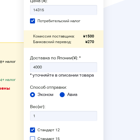
Цена (¥):
Потребительский налог
Комиссия поставщика:
¥
1500
Банковский перевод:
¥
270
Доставка по Японии(¥): *
+ налог
98
* уточняйте в описании товара
+ налог
04
Способ отправки:
чены
Эконом
Авиа
Вес(кг):
Стандарт 12
Стандарт 15