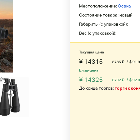
Местоположение:
Осака
Состояние товара:
новый
Габариты (с упаковкой):
Вес (с упаковкой):
Текущая цена
¥ 14315
/
8785
₽
.
$ 91.
Блиц-цена
¥ 14325
/
8792
₽
.
$ 92.
До конца торгов:
торги окон