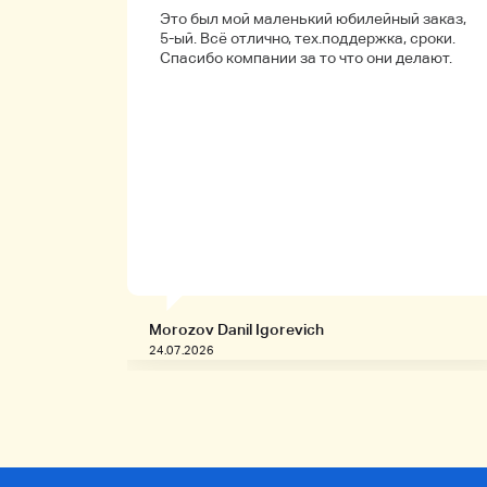
а
Это был мой маленький юбилейный заказ,
обенно
5-ый. Всё отлично, тех.поддержка, сроки.
ые.
Спасибо компании за то что они делают.
Morozov Danil Igorevich
24.07.2026