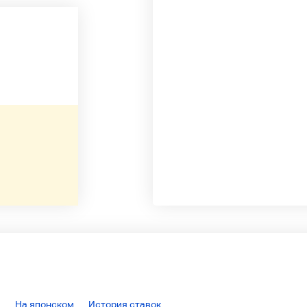
На японском
История ставок