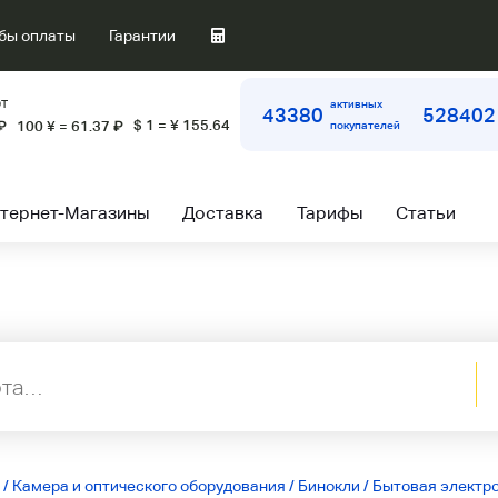
бы оплаты
Гарантии
т
активных
43380
528402
$ 1 = ¥ 155.64
₽
100 ¥ = 61.37
₽
покупателей
тернет-Магазины
Доставка
Тарифы
Статьи
/
Камера и оптического оборудования
/
Бинокли
/
Бытовая электро