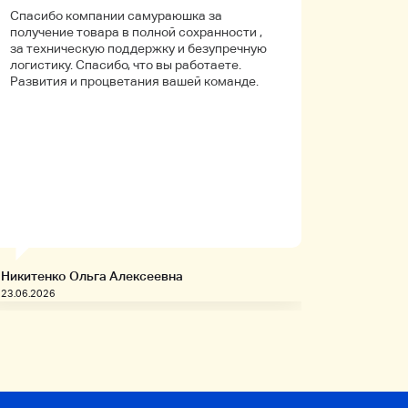
Спасибо компании самураюшка за
Первый 
получение товара в полной сохранности ,
компани
за техническую поддержку и безупречную
покупала
логистику. Спасибо, что вы работаете.
Боялась
Развития и процветания вашей команде.
что путь
Упаковк
вышло в 
целое. Д
иностра
будет на
заказыв
приобре
товары!
Никитенко Ольга Алексеевна
Запивахи
23.06.2026
20.06.2026