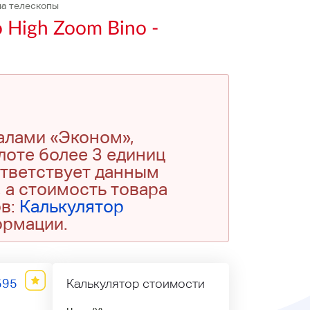
на телескопы
High Zoom Bino -
алами «Эконом»,
 лоте более 3 единиц
ответствует данным
 а стоимость товара
ов:
Калькулятор
ормации.
595
Калькулятор стоимости