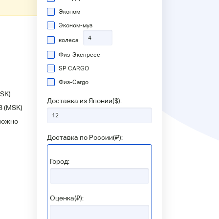
Эконом
Эконом-муз
колеса
Физ-Экспресс
SP CARGO
Физ-Сargo
SK)
Доставка из Японии(
$
):
3
(MSK)
можно
Доставка по России(
₽
):
Город:
Оценка(₽):