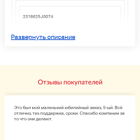
2318625J0074
Бренды
Развернуть описание
Стелла, Артни
свитер
Тип
Отзывы покупателей
Размер
34 (XXS)
Это был мой маленький юбилейный заказ, 5-ый. Всё
отлично, тех.поддержка, сроки. Спасибо компании за
то что они делают.
цвет
бежевый х чай х фиолетовый и т.д.