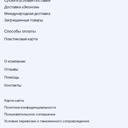
Cроки и условия поставки
Обратите внимание, что мы отменим ваш заказ
Доставка «Эконом»
по электронной почте.
Международная доставка
Запрещенные товары
Способы оплаты
О компании RAGTAG
Пластиковая карта
О компании
Отзывы
Помощь
Контакты
Карта сайта
Политика конфиденциальности
>>> Для тех, кто покупает подержанные товары
Пользовательское соглашение
Условия перевозки и таможенного сопровождения