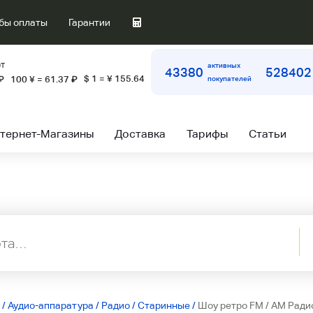
бы оплаты
Гарантии
т
активных
43380
528402
$ 1 = ¥ 155.64
₽
100 ¥ = 61.37
₽
покупателей
тернет-Магазины
Доставка
Тарифы
Статьи
/
Аудио-аппаратура
/
Радио
/
Старинные
/
Шоу ретро FM / AM Рад