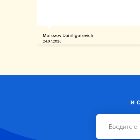
Morozov Danil Igorevich
24.07.2026
и 