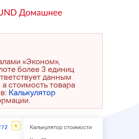
SOUND Домашнее
алами «Эконом»,
 лоте более 3 единиц
ответствует данным
 а стоимость товара
ов:
Калькулятор
ормации.
272
Калькулятор стоимости