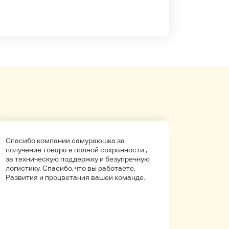
Спасибо компании самураюшка за
Первый 
получение товара в полной сохранности ,
компани
за техническую поддержку и безупречную
покупала
логистику. Спасибо, что вы работаете.
Боялась
Развития и процветания вашей команде.
что путь
Упаковк
вышло в 
целое. Д
иностра
будет на