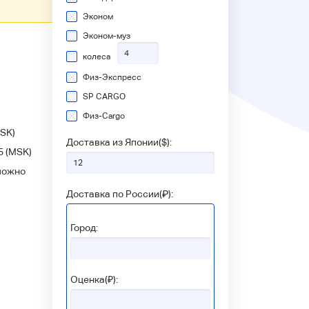
Эконом
Эконом-муз
колеса
Физ-Экспресс
SP CARGO
Физ-Сargo
SK)
Доставка из Японии(
$
):
5
(MSK)
можно
Доставка по России(
₽
):
Город:
Оценка(₽):