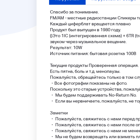
Спасибо за понимание.
FM/AM - местные радиостанции Спикеры т
Каждый циферблат вращается плавно
Продукт был выпущен в 1980 году.
()
Это 1IC (интегрированная схема) + 6TR (
звуком через музыкальное вещание.
Результат: 10W
Источник питания: бытовая розетка 100В
Текущие продукты Проверенная операция.
Есть пятна, боль и т.д. менопаузы.
Пожалуйста, обращайтесь только в том слу
・
Все фотографии показаны на фото.
Поскольку это старые устройства, пожалуй
・ Мы будем поддерживать No-Return No.
・ Если вы нервничаете, пожалуйста, не то
Заметки
・ Пожалуйста, свяжитесь с нами перед п
・ Пожалуйста, свяжитесь с нами после о
・ Пожалуйста, свяжитесь с нами не менее
・ Мы не будем возвращать или взимать пла