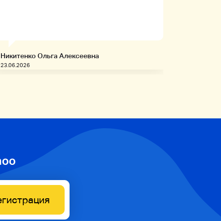
заказыв
приобре
товары!
Никитенко Ольга Алексеевна
Запивахи
23.06.2026
20.06.2026
hoo
егистрация