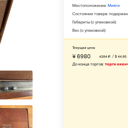
Местоположение:
Мияги
Состояние товара:
подержа
Габариты (с упаковкой):
Вес (с упаковкой):
Текущая цена
¥ 6980
/
4284
₽
.
$ 44.85
До конца торгов:
торги окон