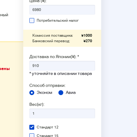
Цена (¥):
нный
Потребительский налог
Комиссия поставщика:
¥
1000
Банковский перевод:
¥
270
Доставка по Японии(¥): *
чены
* уточняйте в описании товара
Способ отправки:
Эконом
Авиа
Вес(кг):
Стандарт 12
Стандарт 15