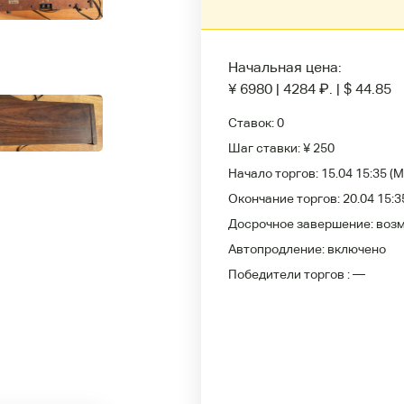
Начальная цена:
¥ 6980
|
4284
₽
.
|
$ 44.85
Ставок:
0
Шаг ставки:
¥ 250
Начало торгов:
15.04 15:35
(M
Окончание торгов:
20.04 15:3
Досрочное завершение:
воз
Автопродление:
включено
Победители
торгов :
—