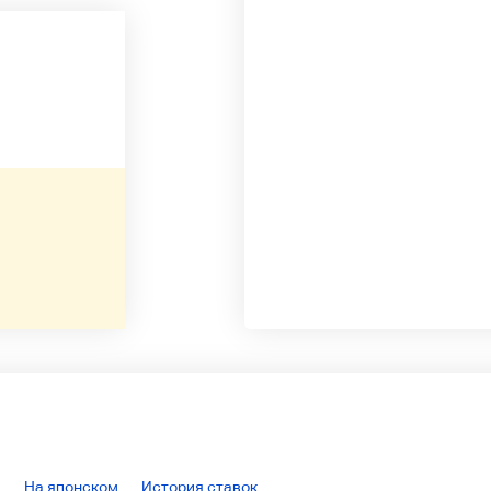
На японском
История ставок