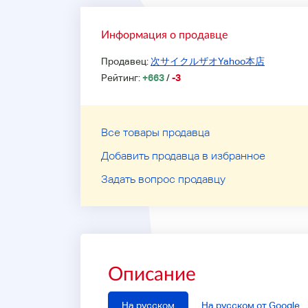
Информация о продавце
Продавец:
次サイクルザオYahoo本店
Рейтинг:
+663
/
-3
Все товары продавца
Добавить продавца в избранное
Задать вопрос продавцу
Описание
На русском
На русском от Google