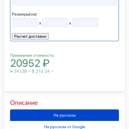
Размеры(см):
x
x
Расчет доставки
Примерная стоимость:
20952
₽
¥ 34138 ~ $ 219.34 ~
Описание
На русском
На русском от Google