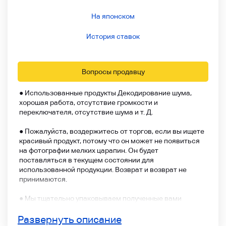
На японском
История ставок
Вопросы продавцу
● Использованные продукты Декодирование шума,
хорошая работа, отсутствие громкости и
переключателя, отсутствие шума и т. Д.
● Пожалуйста, воздержитесь от торгов, если вы ищете
красивый продукт, потому что он может не появиться
на фотографии мелких царапин. Он будет
поставляться в текущем состоянии для
использованной продукции. Возврат и возврат не
принимаются.
● Мы тщательно упаковываем полученные вами
продукты и отправляем их нам, обрабатывая их.
Пакуй мелкую шапочку.
Развернуть описание