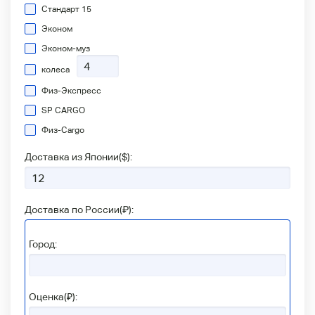
Стандарт 15
Эконом
Эконом-муз
колеса
Физ-Экспресс
SP CARGO
Физ-Сargo
Доставка из Японии(
$
):
Доставка по России(
₽
):
Город:
Оценка(₽):