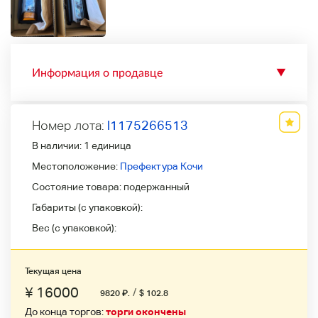
Информация о продавце
▼
Номер лота:
l1175266513
В наличии:
1 единица
Местоположение:
Префектура Кочи
Состояние товара:
подержанный
Габариты (с упаковкой):
Вес (с упаковкой):
Текущая цена
¥ 16000
/
9820
₽
.
$ 102.8
До конца торгов:
торги окончены