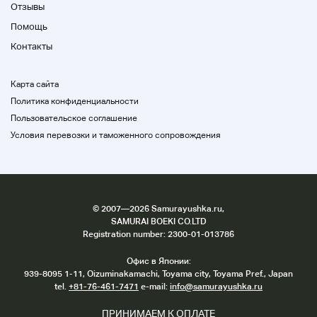
Отзывы
27 июля
Помощь
28
Контакты
■
Закрытый
Карта сайта
Политика конфиденциальности
Пользовательское соглашение
Март 2025
Условия перевозки и таможенного сопровождения
Домой
Домой
Огонь
©
2007
—2026 Samurayushka.ru,
вода
SAMURAI BOEKI CO.LTD
Древесина
Registration number: 2300-01-013786
золото
Офис в Японии:
Домой
939-8095 1-11, Oizuminakamachi, Toyama city, Toyama Pref., Japan
tel.
+81-76-461-7471
e-mail:
info@samurayushka.ru
1 1
ПРИНИМАЕМ К ОПЛАТЕ