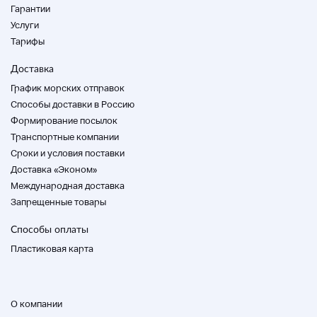
Гарантии
12.
Услуги
13
Тарифы
14
Доставка
15
График морских отправок
Способы доставки в Россию
16
Формирование посылок
177
Транспортные компании
18 18 18 18 18
Cроки и условия поставки
19
Доставка «Эконом»
20
Международная доставка
21
Запрещенные товары
22.
Способы оплаты
Пластиковая карта
23
24 часа
25
О компании
26