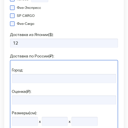
Физ-Экспресс
SP CARGO
Физ-Сargo
Доставка из Японии(
$
):
Доставка по России(
₽
):
Город:
Оценка(₽):
Размеры(см):
x
x