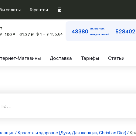
бы оплаты
Гарантии
т
активных
43380
528402
$ 1 = ¥ 155.64
₽
100 ¥ = 61.37
₽
покупателей
тернет-Магазины
Доставка
Тарифы
Статьи
женщин
/
Красота и здоровье (Духи, Для женщин, Christian Dior)
/
Кр