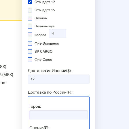
Стандарт 12
Стандарт 15
Эконом
Эконом-муз
колеса
Физ-Экспресс
SP CARGO
Физ-Сargo
SK)
Доставка из Японии(
$
):
8
(MSK)
жно
Доставка по России(
₽
):
Город:
Оценка(₽):