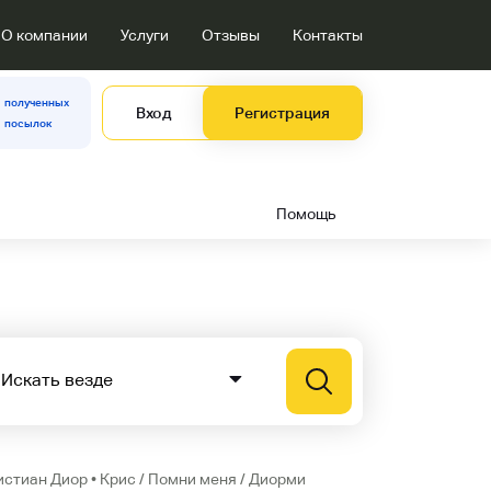
О компании
Услуги
Отзывы
Контакты
полученных
Вход
Регистрация
посылок
Помощь
истиан Диор • Крис / Помни меня / Диорми