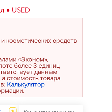
ел • USED
 и косметических средств
алами «Эконом»,
 лоте более 3 единиц
ответствует данным
 а стоимость товара
ов:
Калькулятор
ормации.