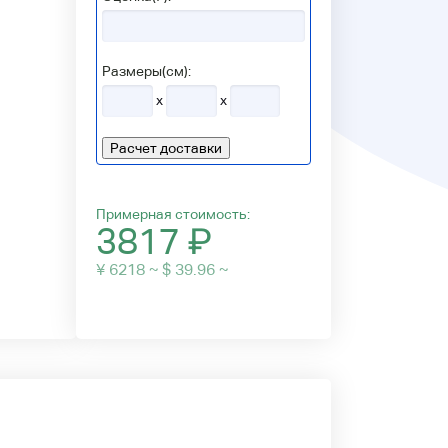
Размеры(см):
x
x
Расчет доставки
Примерная стоимость:
3817
₽
¥ 6218 ~ $ 39.96 ~