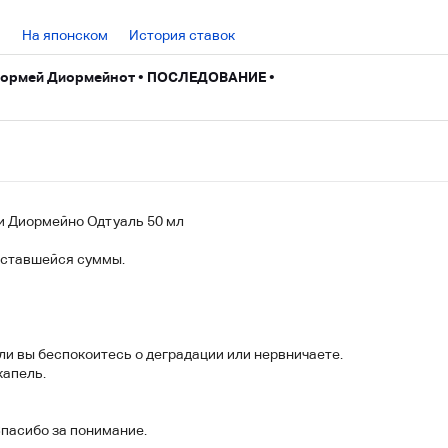
На японском
История ставок
 Диормей Диормейнот • ПОСЛЕДОВАНИЕ •
и Диормейно Одтуаль 50 мл
оставшейся суммы.
ли вы беспокоитесь о деградации или нервничаете.
капель.
Спасибо за понимание.