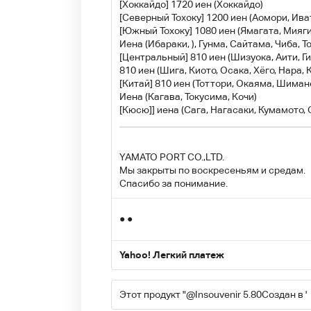
[Хоккайдо] 1720 иен (Хоккайдо)
[Северный Тохоку] 1200 иен (Аомори, Иват
[Южный Тохоку] 1080 иен (Ямагата, Мияг
Иена (Ибараки, ), Гунма, Сайтама, Чиба, Т
[Центральный] 810 иен (Шизуока, Аити, Ги
810 иен (Шига, Киото, Осака, Хёго, Нара, 
[Китай] 810 иен (Тоттори, Окаяма, Шиман
Иена (Кагава, Токусима, Кочи)
[Кюсю]] иена (Сага, Нагасаки, Кумамото,
YAMATO PORT CO.,LTD.
Мы закрыты по воскресеньям и средам.
Спасибо за понимание.
● ●
Yahoo! Легкий платеж
Этот продукт "
@Insouvenir 5.80
Создан в '