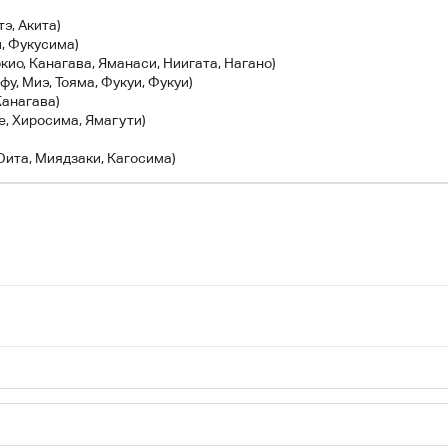
э, Акита)
и, Фукусима)
окио, Канагава, Яманаси, Ниигата, Нагано)
фу, Миэ, Тояма, Фукуи, Фукуи)
Канагава)
е, Хиросима, Ямагути)
 Оита, Миядзаки, Кагосима)