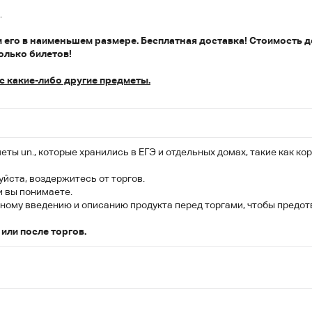
.
м его в наименьшем размере. Бесплатная доставка! Стоимость 
колько билетов!
ас какие-либо другие предметы.
ты un., которые хранились в ЕГЭ и отдельных домах, такие как ко
йста, воздержитесь от торгов.
и вы понимаете.
ному введению и описанию продукта перед торгами, чтобы предот
или после торгов.