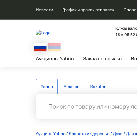
Новости
График морских отправок
Спосо
Курсы валю
1$ = 95.52
Аукционы Yahoo
Заказ по ссылке
Ин
Yahoo
Amazon
Rakuten
Аукцион Yahoo
/
Красота и здоровье
/
Духи
/
Для 