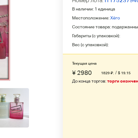
Номер лота:
l117523794
В наличии:
1 единица
Местоположение:
Хёго
Состояние товара:
подержанны
Габариты (с упаковкой):
Вес (с упаковкой):
Текущая цена
¥ 2980
/
1829
₽
.
$ 19.15
До конца торгов:
торги оконче