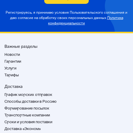
Регистрируясь, я принимаю условия Пользовательского соглашения и
А.
даю согласие на
обработку своих персональных данных
Политика
Никаких заметных царапин или грязи
конфиденциальности
B
Некоторые царапины и грязь
Важные разделы
Новости
Гарантии
Б-
Услуги
царапины и грязь
Тарифы
C C
Доставка
Продукты с чувством использования или
График морских отправок
заметными царапинами или грязью
Способы доставки в Россию
Формирование посылок
D
Транспортные компании
Cроки и условия поставки
нежелательные продукты
Доставка «Эконом»