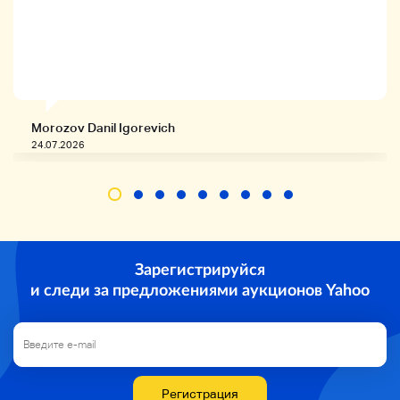
Аксессуары
Morozov Danil Igorevich
24.07.2026
Оценка состояния
明
N
Новые продукты
Зарегистрируйся
и следи за предложениями аукционов Yahoo
S
Un
А.
Регистрация
Близко к Un