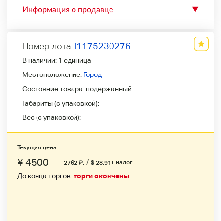
Информация о продавце
▼
Номер лота:
l1175230276
В наличии:
1 единица
Местоположение:
Город
Состояние товара:
подержанный
Габариты (с упаковкой):
Вес (с упаковкой):
Текущая цена
¥ 4500
/
+ налог
2762
₽
.
$ 28.91
До конца торгов:
торги окончены