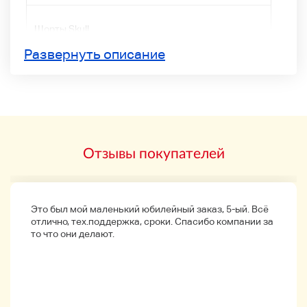
Шорты Skull
Развернуть описание
Типовой номер
Размер
1 1
Отзывы покупателей
Размер
Тяга: 34 см / Шов: 29 см / Шов: 10 см / Бедра: 29 см
Это был мой маленький юбилейный заказ, 5-ый. Всё
Материал
отлично, тех.поддержка, сроки. Спасибо компании за
то что они делают.
Пожалуйста, обратитесь к фотографии.
государство
B
Передние и задние пятна принимаются