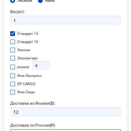
Эконом
Авиа
Вес(кг):
Стандарт 12
Стандарт 15
Эконом
Эконом-муз
колеса
Физ-Экспресс
SP CARGO
Физ-Сargo
Доставка из Японии(
$
):
Доставка по России(
₽
):