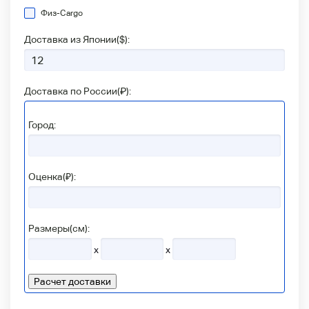
Физ-Сargo
Доставка из Японии(
$
):
Доставка по России(
₽
):
Город:
Оценка(₽):
Размеры(см):
x
x
Расчет доставки