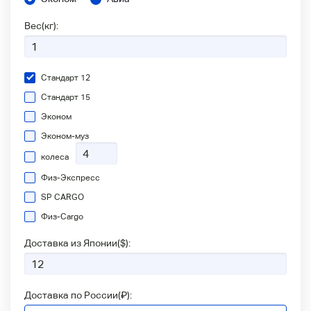
Вес(кг):
Стандарт 12
Стандарт 15
Эконом
Эконом-муз
колеса
Физ-Экспресс
SP CARGO
Физ-Сargo
Доставка из Японии(
$
):
Доставка по России(
₽
):