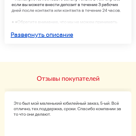
если вы можете внести депозит в течение 3 рабочих
дней после контакта или контакта в течение 24 часов.
● ●
Обратите внимание, что мы не можем принимать
какие-либо отмены или возвраты после торгов или
торгов.
Развернуть описание
Отзывы покупателей
Это был мой маленький юбилейный заказ, 5-ый. Всё
отлично, тех.поддержка, сроки. Спасибо компании за
то что они делают.