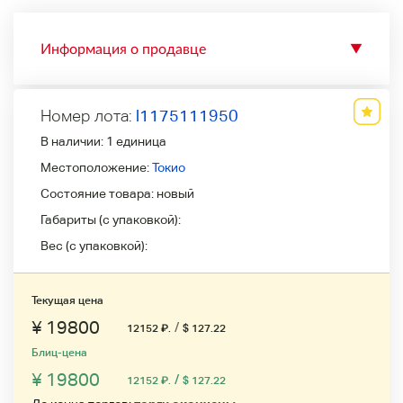
Информация о продавце
▼
Номер лота:
l1175111950
В наличии:
1 единица
Местоположение:
Токио
Состояние товара:
новый
Габариты (с упаковкой):
Вес (с упаковкой):
Текущая цена
¥ 19800
/
12152
₽
.
$ 127.22
Блиц-цена
¥ 19800
/
12152
₽
.
$ 127.22