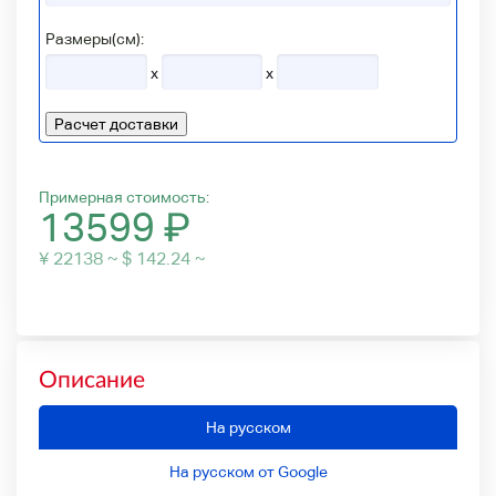
Размеры(см):
x
x
Расчет доставки
Примерная стоимость:
13599
₽
¥ 22138 ~ $ 142.24 ~
Описание
На русском
На русском от Google