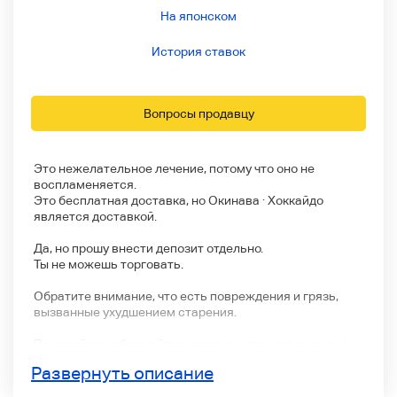
На японском
История ставок
Вопросы продавцу
Это нежелательное лечение, потому что оно не
воспламеняется.
Это бесплатная доставка, но Окинава · Хоккайдо
является доставкой.
Да, но прошу внести депозит отдельно.
Ты не можешь торговать.
Обратите внимание, что есть повреждения и грязь,
вызванные ухудшением старения.
Пожалуйста, обращайтесь только к тем, кто знаком со
старыми вещами.
Развернуть описание
Пожалуйста, не делайте ставки, если вы хотите
завершить продукт.