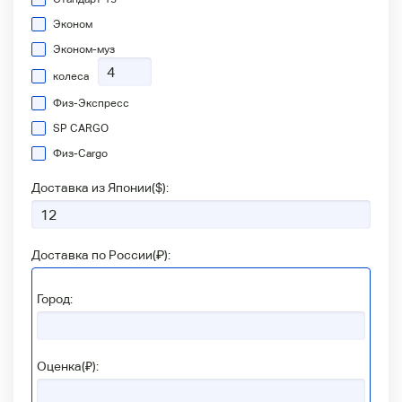
Эконом
Эконом-муз
колеса
Физ-Экспресс
SP CARGO
Физ-Сargo
Доставка из Японии(
$
):
Доставка по России(
₽
):
Город:
Оценка(₽):