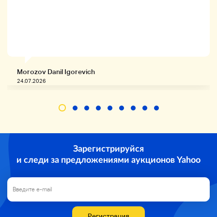
(Мы не можем принять изменения в способе
оплаты.) )
Детали доставки
Ямато Транспорт TA-Q-BIN (размер 60)200)
Morozov Danil Igorevich
* Мы свяжемся с вами с информацией о
24.07.2026
доставке.
Пожалуйста, обратите внимание, что мы
отправим вам 60 размеров для любого
небольшого размера. (Не допускаются
изменения, отличные от Yamato TA-Q-BIN.)
Невозможно изменить на курьерский
Зарегистрируйся
компактный и отрицательный. )
и следи за предложениями аукционов Yahoo
* Мы отправим продукт в течение 2-3 дней
после оплаты.
В случае сводного продукта он будет
Регистрация