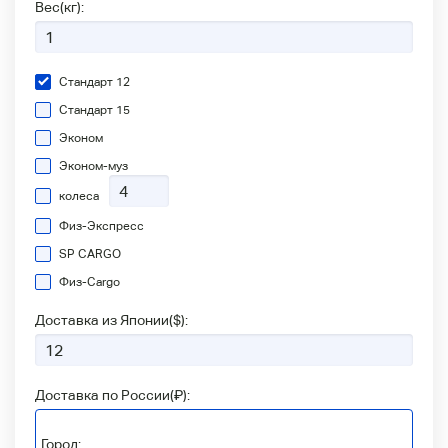
Вес(кг):
Стандарт 12
Стандарт 15
Эконом
Эконом-муз
колеса
Физ-Экспресс
SP CARGO
Физ-Сargo
Доставка из Японии(
$
):
Доставка по России(
₽
):
Город: