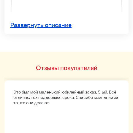
Развернуть описание
Детали продукта
Погрузка в качестве подержанного продукта,
он будет доставлен с текущим продуктом.
・
Мы не проверяем детали одного пункта.
Отзывы покупателей
Помимо изображений могут быть царапины и
пятна.
・ Он будет выставлен как мусорный предмет,
потому что он не контролируется и не
работает.
Это был мой маленький юбилейный заказ, 5-ый. Всё
отлично, тех.поддержка, сроки. Спасибо компании за
Спасибо за понимание.
то что они делают.
Подробности оплаты
★
Yahoo Легкий платеж