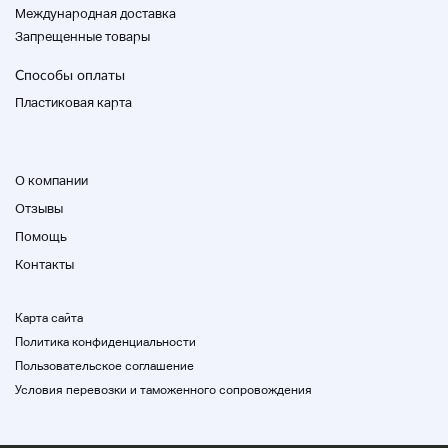
Международная доставка
Заметки
Запрещенные товары
Способы оплаты
★ В принципе для аукциона
Nokia не
возвращается
Связаться с нами
Пластиковая карта
★ Если вы не свяжетесь с нами в течение 2-3
дней с момента окончания аукциона, или если
вы не получите задержку, мы не примем
О компании
платеж, не дожидаясь установленной даты,
Отзывы
мы попросим вас удалить и оценить «очень
плохо».
Помощь
* Мы будем судить, что вы понимаете
Контакты
вышеизложенное, когда вы предлагаете. )
★ По сути, мы выполним текущую ситуацию.
Карта сайта
Пожалуйста, подтвердите состояние царапин
Политика конфиденциальности
и грязи самостоятельно.
Пользовательское соглашение
★ Обратите внимание, что мы не прикрепляем
Условия перевозки и таможенного сопровождения
стрелковые инструменты, такие как часы,
подставка аксессуаров, вешалка и т. Д.