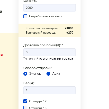
Цена (¥):
й
Потребительский налог
Комиссия поставщика:
¥
1000
Банковский перевод:
¥
270
Доставка по Японии(¥): *
ны
* уточняйте в описании товара
Способ отправки:
Эконом
Авиа
Вес(кг):
Стандарт 12
Стандарт 15