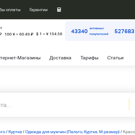
бы оплаты
Гарантии
т
активных
43340
527683
$ 1 = ¥ 154.56
₽
100 ¥ = 60.49
₽
покупателей
тернет-Магазины
Доставка
Тарифы
Статьи
ьто
/
Куртка
/
Одежда для мужчин (Пальто, Куртка, M размер)
/
Красо