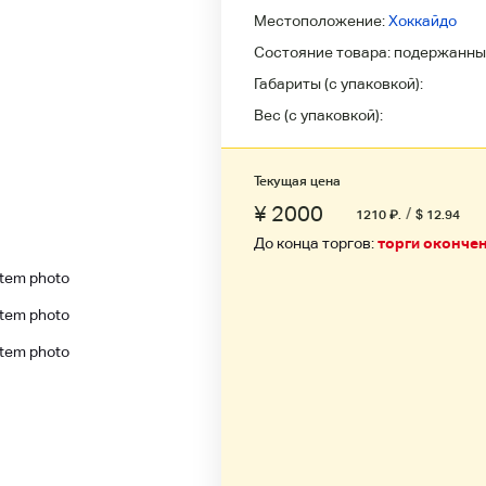
Местоположение:
Хоккайдо
Состояние товара:
подержанны
Габариты (с упаковкой):
Вес (с упаковкой):
Текущая цена
¥ 2000
/
1210
₽
.
$ 12.94
До конца торгов:
торги оконче