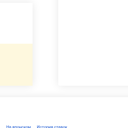
На японском
История ставок