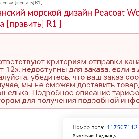
расса [править] R1 ]
янский морской дизайн Peacoat Wo
а [править] R1 ]
оответствуют критериям отправки кан
т 12», недоступны для заказа, если в
луйста, убедитесь, что ваш заказ со
учае, мы не сможем доставить товар,
кошелька. Подробное описание тариф
тором для получения подробной инф
Номер лота:
l117507112
В наличии:
1 единица