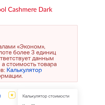
ol Cashmere Dark
алами «Эконом»,
 лоте более 3 единиц
ответствует данным
 а стоимость товара
ов:
Калькулятор
ормации.
1
Калькулятор стоимости