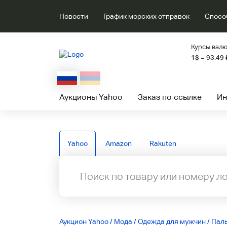
Новости
График морских отправок
Спосо
Курсы валю
1$ = 93.49
Аукционы Yahoo
Заказ по ссылке
Ин
Yahoo
Amazon
Rakuten
Аукцион Yahoo
/
Мода
/
Одежда для мужчин
/
Пал