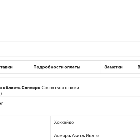
ставки
Подробности оплаты
Заметки
В
я область Саппоро
Связаться с нами
)
ог
Хоккайдо
Аомори, Акита, Ивате