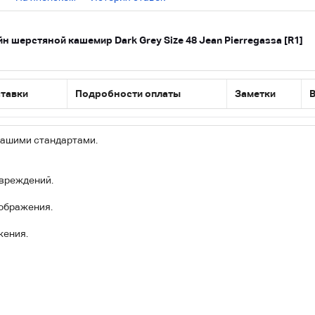
зайн шерстяной кашемир Dark Grey Size 48 Jean Pierregassa [R1]
ставки
Подробности оплаты
Заметки
В
 нашими стандартами.
овреждений.
зображения.
жения.