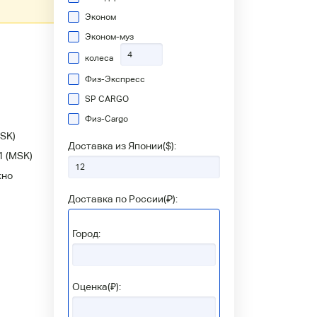
Эконом
Эконом-муз
колеса
Физ-Экспресс
SP CARGO
Физ-Сargo
SK)
Доставка из Японии(
$
):
1
(MSK)
жно
Доставка по России(
₽
):
Город:
Оценка(₽):