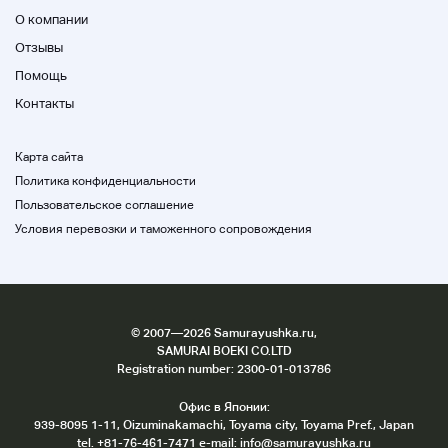
О компании
Отзывы
Помощь
Контакты
Карта сайта
Политика конфиденциальности
Пользовательское соглашение
Условия перевозки и таможенного сопровождения
©
2007
—2026 Samurayushka.ru,
SAMURAI BOEKI CO.LTD
Registration number: 2300-01-013786
Офис в Японии:
939-8095 1-11, Oizuminakamachi, Toyama city, Toyama Pref., Japan
tel.
+81-76-461-7471
e-mail:
info@samurayushka.ru