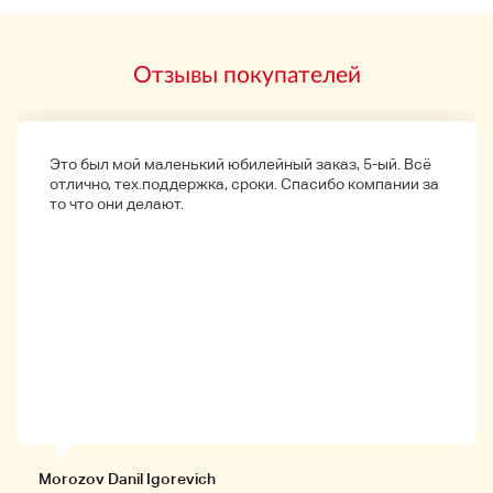
активацию голосового помощника.
Вес одного уха составляет всего 3 г. Вес всего корпуса
Отзывы покупателей
составляет 3 экшн 33,6 г. Это очень легкий наушник,
поэтому вы забываете его носить. Эргономичный
дизайн идеально подходит для ваших ушей. Это более
удобно и легко носить! Он не устает, даже если его
носят гладко.
Это был мой маленький юбилейный заказ, 5-ый. Всё
отлично, тех.поддержка, сроки. Спасибо компании за
Содержимое пакета
то что они делают.
Телефонный корпус
・microUSB кабель (для зарядки корпуса)
Японская инструкция
Morozov Danil Igorevich