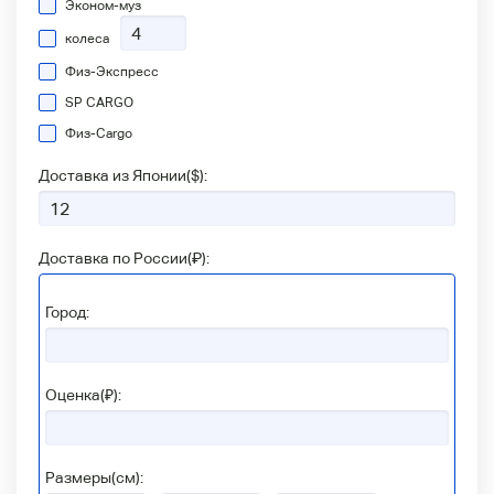
Эконом-муз
колеса
Физ-Экспресс
SP CARGO
Физ-Сargo
Доставка из Японии(
$
):
Доставка по России(
₽
):
Город:
Оценка(₽):
Размеры(см):