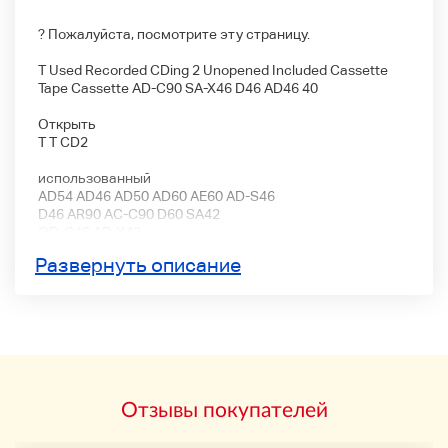
? Пожалуйста, посмотрите эту страницу.
T Used Recorded CDing 2 Unopened Included Cassette
Tape Cassette AD-C90 SA-X46 D46 AD46 40
Открыть
T T CD2
использованный
AD54 AD46 AD50 AD60 AE60 AD-S46
D46 AR90 AC-C90 D60 SA42
OD-C46 AD-X42
CDingII54 CDing-II64 CDing-I54
Развернуть описание
CDing-II50
SA46 и SA-X46 сложены.
Поскольку он становится используемым продуктом,
таким как ухудшение старения, царапины, грязь и т. Д.
Все в изображении.
Отзывы покупателей
Пожалуйста, проверьте статус и детали с