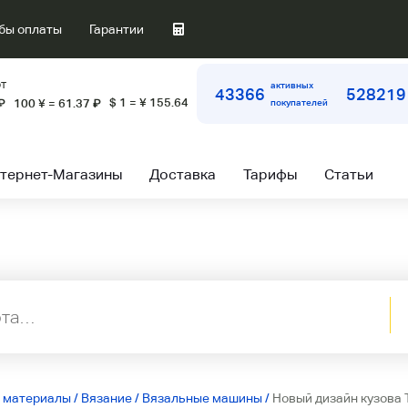
бы оплаты
Гарантии
т
активных
43366
528219
$ 1 = ¥ 155.64
₽
100 ¥ = 61.37
₽
покупателей
тернет-Магазины
Доставка
Тарифы
Статьи
ы материалы
/
Вязание
/
Вязальные машины
/
Новый дизайн кузова 