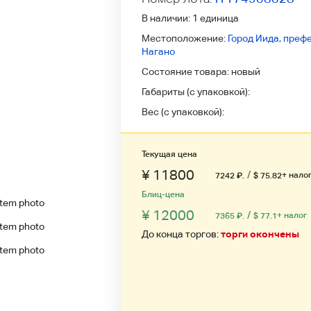
В наличии:
1 единица
Местоположение:
Город Иида, преф
Нагано
Состояние товара:
новый
Габариты (с упаковкой):
Вес (с упаковкой):
Текущая цена
¥ 11800
/
+ нало
7242
₽
.
$ 75.82
Блиц-цена
¥ 12000
/
+ налог
7365
₽
.
$ 77.1
До конца торгов:
торги окончены