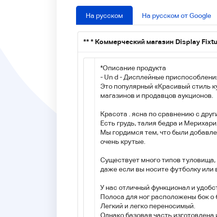
На русском
На русском от Google
*
*
*
Коммерческий магазин Display Fixt
*
Описание продукта
- Un d - Дисплейные приспособлен
Это популярный «Красивый стиль ку
магазинов и продавцов аукционов.
Красота . ясна по сравнению с дру
Есть грудь, талия бедра и Мерихари,
Мы гордимся тем, что были добавлен
очень крутые.
Существует много типов туловища, 
даже если вы носите футболку или 
У нас отличный функционал и удобс
Полоса для ног расположены бок о
Легкий и легко переносимый.
Однако базовая часть изготовлена и