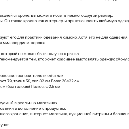
задней стороне, вы можете носить немного другой размер.
ы. Он также красив как интерьер, и приятно носить любимую одежд
зуют его для практики одевания кимоно. Хотя это не для одевания,
ся милосердием, хороша.
, который не может быть получен с рынка.
Рекомендуется тем, кто хочет красивее выставлять одежду: «Хоч
ревесная основа: пластика/сталь
юст 79, талия 58, хип 82 см База: 36×22 см
см (без головы) Полюс: φ2,5 см
зуемый в реальных магазинах.
ования в дополнение к продуктам.
него хранения, интернет-магазина, аукционной витрины и блошино
ункт.