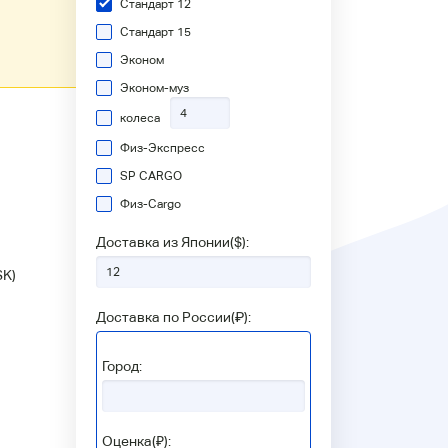
Стандарт 12
Стандарт 15
Эконом
Эконом-муз
колеса
Физ-Экспресс
SP CARGO
Физ-Сargo
Доставка из Японии(
$
):
SK)
Доставка по России(
₽
):
Город:
Оценка(₽):