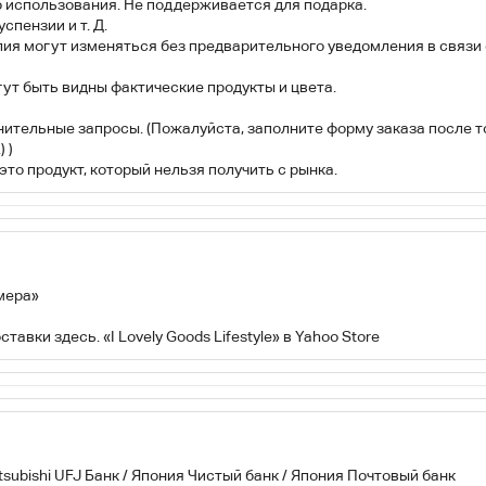
о использования. Не поддерживается для подарка.
спензии и т. Д.
лия могут изменяться без предварительного уведомления в связ
ут быть видны фактические продукты и цвета.
тельные запросы. (Пожалуйста, заполните форму заказа после тог
 )
то продукт, который нельзя получить с рынка.
мера»
авки здесь. «I Lovely Goods Lifestyle» в Yahoo Store
tsubishi UFJ Банк / Япония Чистый банк / Япония Почтовый банк