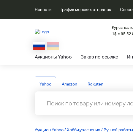
Новости
График морских отправок
Спосо
Курсы валю
1$ = 95.52
Аукционы Yahoo
Заказ по ссылке
Ин
Yahoo
Amazon
Rakuten
Аукцион Yahoo
/
Хобби,увлечения
/
Ручной работ