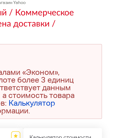
агазин Yahoo
ый / Коммерческое
на доставки /
алами «Эконом»,
 лоте более 3 единиц
ответствует данным
 а стоимость товара
ов:
Калькулятор
ормации.
Калькулятор стоимости