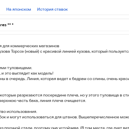
На японском
История ставок
ures
*
*
*
ия для коммерческих магазинов
зова Торсо» (новый) с красивой линией кузова, который пользует
гими туловищами.
 и это выглядит как модель!
ы в очередь. Линия, которая ведет к бедрам со спины, очень крас
которые разрезаются посередине плеча, но у этого туловища в ст
верхнюю часть бака, линия плеча очищается.
тво использования.
 бок и могут использоваться для штанов. Вышеперечисленное можн
з прочной стали, поэтому она устойчива. (В том месте, где дует в