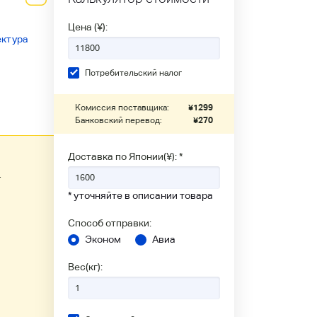
Цена (¥):
ектура
Потребительский налог
Комиссия поставщика:
¥
1299
Банковский перевод:
¥
270
Доставка по Японии(¥): *
г
* уточняйте в описании товара
Способ отправки:
Эконом
Авиа
Вес(кг):