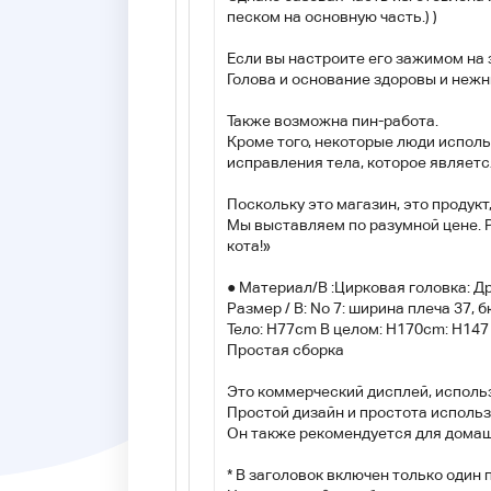
песком на основную часть.) )
Если вы настроите его зажимом на 
Голова и основание здоровы и нежн
Также возможна пин-работа.
Кроме того, некоторые люди исполь
исправления тела, которое являет
Поскольку это магазин, это продукт
Мы выставляем по разумной цене. 
кота!»
● Материал/B :Цирковая головка: Д
Размер / B: No 7: ширина плеча 37, б
Тело: H77cm В целом: H170cm: H147 
Простая сборка
Это коммерческий дисплей, исполь
Простой дизайн и простота использ
Он также рекомендуется для домаш
* В заголовок включен только один п