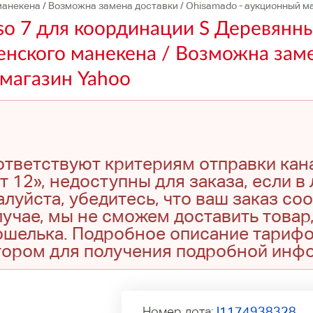
анекена / Возможна замена доставки / Ohisamado - аукционный м
so 7 для координации S Деревянн
енского манекена / Возможна заме
магазин Yahoo
оответствуют критериям отправки кан
т 12», недоступны для заказа, если в
луйста, убедитесь, что ваш заказ со
учае, мы не сможем доставить товар,
кошелька. Подробное описание тариф
тором для получения подробной инф
Номер лота:
l1174938328