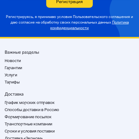
Регистрация
Как показано на изображении, есть выдающаяся
царапина.
Регистрируясь, я принимаю условия Пользовательского соглашения и
Однако нет ни трещины, ни трещины.
даю согласие на
обработку своих персональных данных
Политика
До сих пор можно использовать детали.
конфиденциальности
Для тех, кого не волнуют царапины.
Также хорошо покрасьте и освежите.
Пожалуйста, закончите с баффами и помогите
Важные разделы
нарядиться.
Новости
Гарантии
Услуги
Тарифы
Доставка
График морских отправок
Способы доставки в Россию
Формирование посылок
Транспортные компании
Cроки и условия поставки
Доставка «Эконом»