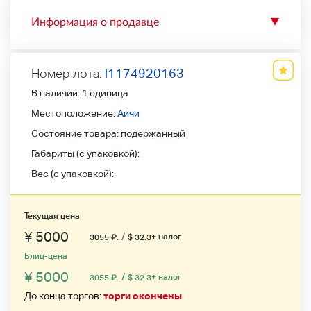
Информация о продавце
▼
Номер лота:
l1174920163
В наличии:
1 единица
Местоположение:
Айчи
Состояние товара:
подержанный
Габариты (с упаковкой):
Вес (с упаковкой):
Текущая цена
¥ 5000
/
+ налог
3055
₽
.
$ 32.3
Блиц-цена
¥ 5000
/
+ налог
3055
₽
.
$ 32.3
До конца торгов:
торги окончены