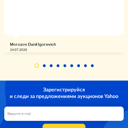
Название продукта
Morozov Danil Igorevich
24.07.2026
Ракета 3 настоящая масляная поддон;
Детали продукта
Зарегистрируйся
и следи за предложениями аукционов Yahoo
Рекомендуется для базы!
(Trianph Rocket 3), настоящая масляная кастрюля
(вырезана 1230034).
Никакого сдавливания масла.