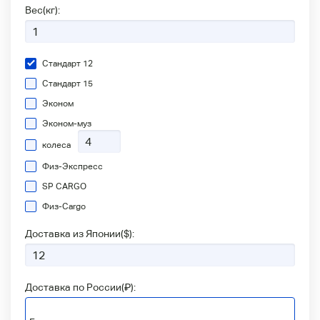
Вес(кг):
Стандарт 12
Стандарт 15
Эконом
Эконом-муз
колеса
Физ-Экспресс
SP CARGO
Физ-Сargo
Доставка из Японии(
$
):
Доставка по России(
₽
):